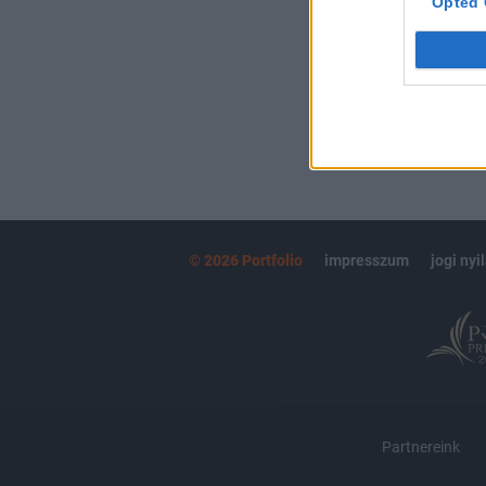
Opted 
MÁR ELŐFIZETŐ
© 2026 Portfolio
impresszum
jogi nyi
Partnereink