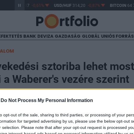
UR/HUF
363,17
-0,61%
USD/HUF
314,20
-0,87%
BITCOIN
64 7
EFEKTETÉS
BANK
DEVIZA
GAZDASÁG
GLOBÁL
UNIÓS FORRÁ
TALOM
vekedési sztoriba lehet mos
i a Waberer's vezére szerint
-
Do Not Process My Personal Information
to opt-out of the sale, sharing to third parties, or processing of your per
gy a Waberer's ma reggel közzétette kibocsátási prosp
formation for targeted advertising by us, please use the below opt-out s
zsmentje, valamint Végh Richárd, a Budapesti Értékt
r selection. Please note that after your opt-out request is processed y
eing interest-based ads based on personal information utilized by us or