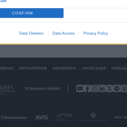
Out
Előfizetés
CONFIRM
NK VAGY?
BEJELENTKEZÉS
Data Deletion
Data Access
Privacy Policy
latkozat
süti beállítások
adatvédelem
szerzői jogok
médiaaj
Itt keressen minket: