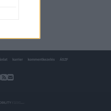
ánlat
karrier
kommentkezelés
ÁSZF