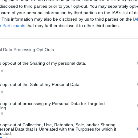
és Cselovszki Róbert, az Erste Befektetési Zrt. elnök-
disclosed to third parties prior to your opt-out. You may separately opt-
t tartott Budapesten. Az esemény kiemelten foglalkozo
losure of your personal information by third parties on the IAB’s list of
saival, a Link lengyel fuvarozó felvásárlásával és a t
. This information may also be disclosed by us to third parties on the
IA
aival, valamint a tőzsdei bevezetéssel.
Participants
that may further disclose it to other third parties.
apesti Értéktőzsde elnök-vezérigazgatójának legfontosabb gon
s lévén egy új nagyvállalat lép a magyar tőzsdére A cégcsoport
l Data Processing Opt Outs
új szektor is képviselteti magát majd a magyar tőzsdén, amely
ábbá egy nagyon komoly biztosító társaság is...
o opt-out of the Sharing of my personal data.
In
ASÓNK!
o opt-out of the Sale of my Personal Data.
a portfolio.hu hírarchívumához tartozik, melynek olvasása előf
In
ötött.
to opt-out of processing my Personal Data for Targeted
ing.
övetkezőket tartalmazza:
In
 teljes cikkarchívum
o opt-out of Collection, Use, Retention, Sale, and/or Sharing
 BÉT elmúlt 2 év napon belüli
ersonal Data that Is Unrelated with the Purposes for which it
lected.