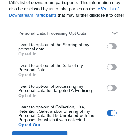
IAB’s list of downstream participants. This information may
Az IKEA már előre gondolkodik és különböző fejlesztéseket
also be disclosed by us to third parties on the
IAB’s List of
Downstream Participants
that may further disclose it to other
végez annak érdekében, hogy ne maradjon le a piaci
third parties.
versenyben. Az egyik legnagyobb szereplő az e-
kereskedelemben az Amazon, amely komoly nyomást
Personal Data Processing Opt Outs
gyakorol a hagyományos kiskereskedelmi láncokra, ezért
innovációra van szükség, ha versenyben akarnak maradni.
I want to opt-out of the Sharing of my
personal data.
Ennek apropóján folyamatosan fejleszt az IKEA, például
Opted In
jövőre...
I want to opt-out of the Sale of my
Personal Data.
Opted In
KEDVES OLVASÓNK!
I want to opt-out of processing my
A keresett cikk a portfolio.hu hírarchívumához
Personal Data for Targeted Advertising.
Opted In
tartozik, melynek olvasása előfizetéses
regisztrációhoz kötött.
I want to opt-out of Collection, Use,
Retention, Sale, and/or Sharing of my
Az előfizetés a következőket tartalmazza:
Personal Data that Is Unrelated with the
Purposes for which it was collected.
Portfolio.hu teljes cikkarchívum
Opted Out
Kötéslisták: BÉT elmúlt 2 év napon belüli