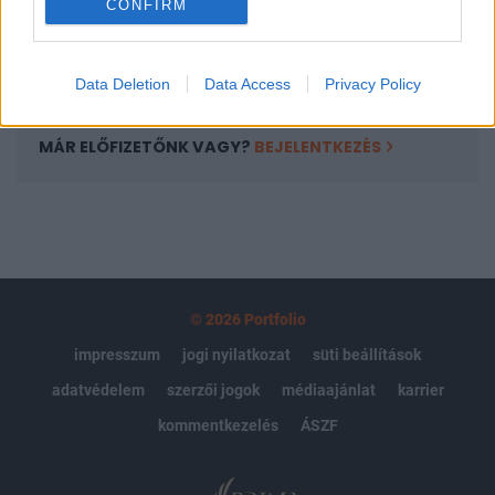
CONFIRM
kötéslistái
Előfizetés
Data Deletion
Data Access
Privacy Policy
MÁR ELŐFIZETŐNK VAGY?
BEJELENTKEZÉS
© 2026 Portfolio
impresszum
jogi nyilatkozat
süti beállítások
adatvédelem
szerzői jogok
médiaajánlat
karrier
kommentkezelés
ÁSZF