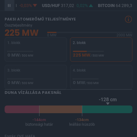
F
365,28
-0,03%
USD/HUF
317,02
0,02%
BITCOIN
64 289,33
PAKSI ATOMERŐMŰ TELJESÍTMÉNYE
Összteljesítmény
225 MW
0 MW
2000 MW
1. blokk
2. blokk
0 MW
225 MW
/ 500 MW
/ 500 MW
3. blokk
4. blokk
0 MW
0 MW
/ 500 MW
/ 500 MW
DUNA VÍZÁLLÁSA PAKSNÁL
-128 cm
-144cm
-134cm
biztonsági határ
leállási küszöb
Forrás: OVF, HAEA