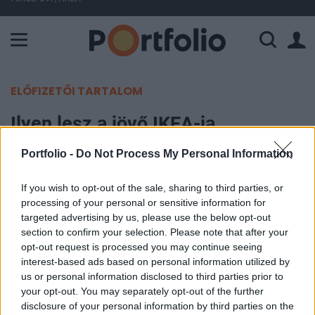
A Paksi Atomerőmű összteljesítménye 225 MW. A Duna vízállá
ELŐFIZETŐI TARTALOM
Ilyen lesz a jövő IKEA-ja
Portfolio -
Do Not Process My Personal Information
Portfolio
2017. június 19. 15:16
If you wish to opt-out of the sale, sharing to third parties, or
processing of your personal or sensitive information for
Az IKEA nem akar lemaradni az éles piaci
targeted advertising by us, please use the below opt-out
versenyben, ezért több új fejlesztése is van a
section to confirm your selection. Please note that after your
opt-out request is processed you may continue seeing
vállalatnak. Többek között ilyen egy új
interest-based ads based on personal information utilized by
alkalmazás, amely egy virtuális valóságot mutat a
us or personal information disclosed to third parties prior to
felhasználóknak. Ezt a programot nem mással,
your opt-out. You may separately opt-out of the further
mint az Apple-lel fejleszti a svéd áruházlánc.
disclosure of your personal information by third parties on the