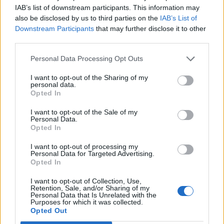
IAB’s list of downstream participants. This information may
Budapesti Értéktőzsdén.
also be disclosed by us to third parties on the
IAB’s List of
Downstream Participants
that may further disclose it to other
Tegnap lezárult a Waberer's részvényjegyzése, ma
third parties.
hajnalban a vállalat közzétette az ajánlattétellel
kapcsolatos legfontosabb részleteket: A befektetők
Personal Data Processing Opt Outs
számára a legfontosabb információ, hogy az ajánlati ár
I want to opt-out of the Sharing of my
5100 forint lett, vagyis a részvények az 5100-6300 forintos
personal data.
sáv alján mentek el. Ezzel egyébként a szektortársakhoz
Opted In
képest relatíve olcsók a papírok, számításunk szerint...
I want to opt-out of the Sale of my
Personal Data.
Opted In
KEDVES OLVASÓNK!
I want to opt-out of processing my
Personal Data for Targeted Advertising.
A keresett cikk a portfolio.hu hírarchívumához
Opted In
tartozik, melynek olvasása előfizetéses
regisztrációhoz kötött.
I want to opt-out of Collection, Use,
Retention, Sale, and/or Sharing of my
Personal Data that Is Unrelated with the
Az előfizetés a következőket tartalmazza:
Purposes for which it was collected.
Opted Out
Portfolio.hu teljes cikkarchívum
Kötéslisták: BÉT elmúlt 2 év napon belüli