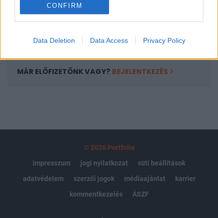
CONFIRM
kötéslistái
Előfizetés
Data Deletion
Data Access
Privacy Policy
MÁR ELŐFIZETŐNK VAGY?
BEJELENTKEZÉS
© 2026 Portfolio
impresszum
jogi nyilatkozat
süti beállítások
adatvédelem
szerzői jogok
médiaajánlat
karrier
kommentkezelés
ÁSZF