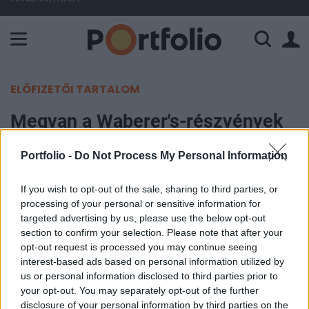
A Paksi Atomerőmű összteljesítménye 226 MW. A Duna vízállá
ELŐFIZETŐI TARTALOM
Megvan a Waberer's-részvények
ára, jövő héten indulhat a
Portfolio -
Do Not Process My Personal Information
kereskedés
If you wish to opt-out of the sale, sharing to third parties, or
Portfolio
processing of your personal or sensitive information for
2017. június 30. 06:56
targeted advertising by us, please use the below opt-out
section to confirm your selection. Please note that after your
opt-out request is processed you may continue seeing
Tegnapig lehetett jegyezni a Waberer's
interest-based ads based on personal information utilized by
részvényeit, amelyek végül az előzetesen
us or personal information disclosed to third parties prior to
meghatározott ársáv alján mentek el, a papírokkal
your opt-out. You may separately opt-out of the further
disclosure of your personal information by third parties on the
várhatóan jövő hét csütörtöktől lehet kereskedni a