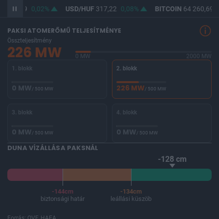
F
365,49
0,02%
USD/HUF
317,22
0,08%
BITCOIN
64 260,69
-
PAKSI ATOMERŐMŰ TELJESÍTMÉNYE
Összteljesítmény
226 MW
0 MW
2000 MW
1. blokk
2. blokk
0 MW
226 MW
/ 500 MW
/ 500 MW
3. blokk
4. blokk
0 MW
0 MW
/ 500 MW
/ 500 MW
DUNA VÍZÁLLÁSA PAKSNÁL
-128 cm
-144cm
-134cm
biztonsági határ
leállási küszöb
Forrás: OVF, HAEA