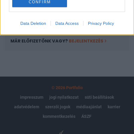
CONFIRM
kötéslistái
Előfizetés
Data Deletion
Data Access
Privacy Policy
MÁR ELŐFIZETŐNK VAGY?
BEJELENTKEZÉS
© 2026 Portfolio
impresszum
jogi nyilatkozat
süti beállítások
adatvédelem
szerzői jogok
médiaajánlat
karrier
kommentkezelés
ÁSZF