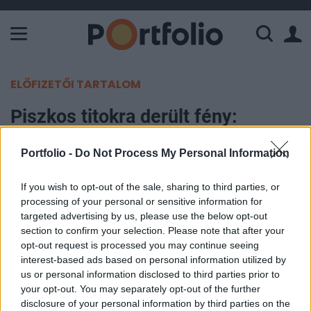
A Paksi Atomerőmű összteljesítménye 226 MW. A Duna vízállá
ELŐFIZETŐI TARTALOM
Piszkos titokra derült fény:
undorító dolgot találtak a mekis,
Portfolio -
Do Not Process My Personal Information
burger kinges és KFC-s üdítőkben
If you wish to opt-out of the sale, sharing to third parties, or
Portfolio
processing of your personal or sensitive information for
2017. július 21. 15:51
targeted advertising by us, please use the below opt-out
section to confirm your selection. Please note that after your
opt-out request is processed you may continue seeing
Fecal Coliform baktériumokat találtak a mekis,
interest-based ads based on personal information utilized by
burger kinges KFC-s üdítők jegében, ezek azok a
us or personal information disclosed to third parties prior to
baktériumok, amelyek meleg vérű állatok
your opt-out. You may separately opt-out of the further
fekáliájában is megtalálhatók - írja a CNBC.
disclosure of your personal information by third parties on the