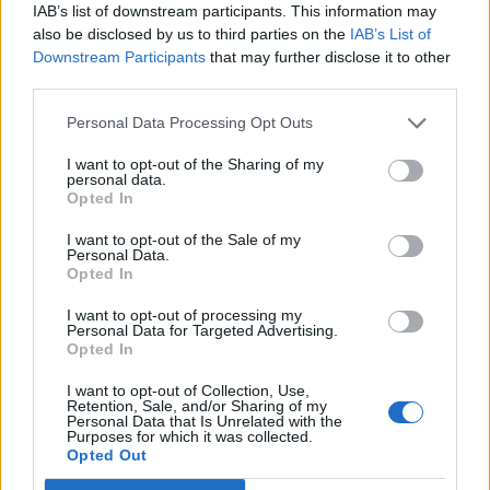
IAB’s list of downstream participants. This information may
A BBC "Watchdog" nevű műsorában azt tesztelték, a
also be disclosed by us to third parties on the
IAB’s List of
Downstream Participants
that may further disclose it to other
McDonald's, Burger King és a KFC brit éttermeinek
third parties.
menüjében vajon megtalálhatók a Coliform baktériumok,
ezen belül is azok, melyek melegvérű állatok székletében
Personal Data Processing Opt Outs
nagy számban tenyésznek (Fecal Coliform). Utóbbi
I want to opt-out of the Sharing of my
baktériumok (ahova az E. Coli is tartozik) ugyanis
personal data.
betegségeket terjesztenek, gyakran használják őket arra,
Opted In
hogy a vizek...
I want to opt-out of the Sale of my
Personal Data.
Opted In
KEDVES OLVASÓNK!
I want to opt-out of processing my
A keresett cikk a portfolio.hu hírarchívumához
Personal Data for Targeted Advertising.
Opted In
tartozik, melynek olvasása előfizetéses
regisztrációhoz kötött.
I want to opt-out of Collection, Use,
Retention, Sale, and/or Sharing of my
Personal Data that Is Unrelated with the
Az előfizetés a következőket tartalmazza:
Purposes for which it was collected.
Portfolio.hu teljes cikkarchívum
Opted Out
Kötéslisták: BÉT elmúlt 2 év napon belüli