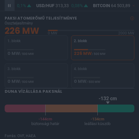
362,09
0,1%
USD/HUF
313,33
0,08%
BITCOIN
64 503,89
-0,
PAKSI ATOMERŐMŰ TELJESÍTMÉNYE
Összteljesítmény
226 MW
0 MW
2000 MW
1. blokk
2. blokk
0 MW
226 MW
/ 500 MW
/ 500 MW
3. blokk
4. blokk
0 MW
0 MW
/ 500 MW
/ 500 MW
DUNA VÍZÁLLÁSA PAKSNÁL
-132 cm
-144cm
-134cm
biztonsági határ
leállási küszöb
Forrás: OVF, HAEA