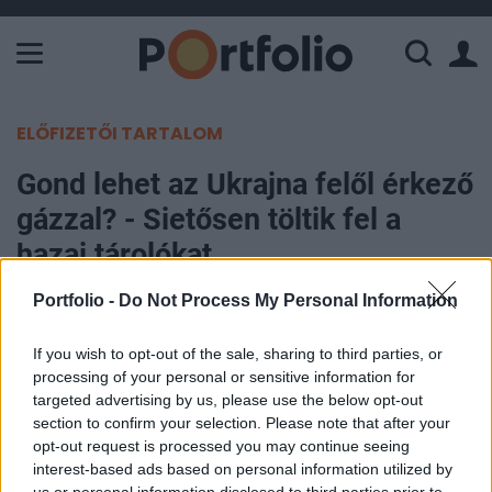
A Paksi Atomerőmű összteljesítménye 226 MW. A Duna vízállá
ELŐFIZETŐI TARTALOM
Gond lehet az Ukrajna felől érkező
gázzal? - Sietősen töltik fel a
hazai tárolókat
Portfolio -
Do Not Process My Personal Information
Portfolio
2017. szeptember 04. 10:08
If you wish to opt-out of the sale, sharing to third parties, or
processing of your personal or sensitive information for
A korábbi évekhez képest nagyobb tempóban
targeted advertising by us, please use the below opt-out
zajlik a földgáz betárolása Magyarországon: a
section to confirm your selection. Please note that after your
opt-out request is processed you may continue seeing
készletek szintje már augusztus 15-én közel ott
interest-based ads based on personal information utilized by
tartott, mint tavaly szeptember közepén - írta a
us or personal information disclosed to third parties prior to