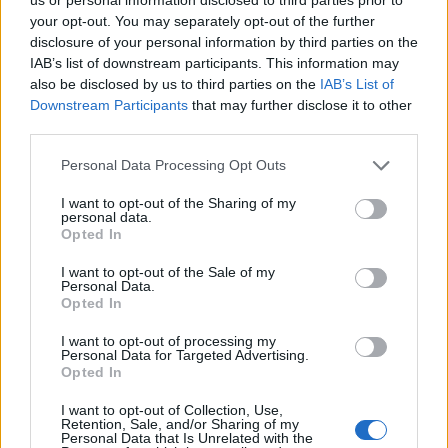
Magyar Idők. A sietség oka lehet az, hogy a
your opt-out. You may separately opt-out of the further
földgáz biztonsági készletének mértékéről szóló
disclosure of your personal information by third parties on the
IAB’s list of downstream participants. This information may
rendelet 2017. október 31-től a jelenlegi 915 millió
also be disclosed by us to third parties on the
IAB’s List of
köbméter helyett 1,2 milliárdban határozza meg a
Downstream Participants
that may further disclose it to other
szükséges szintet.
third parties.
A jelenlegi töltöttség a Magyar Energetikai és Közmű-
Personal Data Processing Opt Outs
szabályozási Hivatal adatai szerint 3,4 milliárd köbmétert
I want to opt-out of the Sharing of my
jelent, a szint pedig a fűtési időszakig, az első hidegebb
personal data.
napokig még emelkedhet - tavaly például október közepén,
Opted In
a csúcson 3,7 milliárd köbméter földgáz állt a tárolókban.
I want to opt-out of the Sale of my
Igaz, ez nem példátlan, hiszen 2012-ben is hasonló szintet
Personal Data.
Opted In
regisztráltak. Az...
I want to opt-out of processing my
Personal Data for Targeted Advertising.
KEDVES OLVASÓNK!
Opted In
A keresett cikk a portfolio.hu hírarchívumához
I want to opt-out of Collection, Use,
Retention, Sale, and/or Sharing of my
tartozik, melynek olvasása előfizetéses
Personal Data that Is Unrelated with the