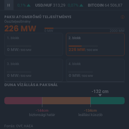
F
362,09
0,1%
USD/HUF
313,29
0,07%
BITCOIN
64 506,87
-0
PAKSI ATOMERŐMŰ TELJESÍTMÉNYE
Összteljesítmény
226 MW
0 MW
2000 MW
1. blokk
2. blokk
0 MW
226 MW
/ 500 MW
/ 500 MW
3. blokk
4. blokk
0 MW
0 MW
/ 500 MW
/ 500 MW
DUNA VÍZÁLLÁSA PAKSNÁL
-132 cm
-144cm
-134cm
biztonsági határ
leállási küszöb
Forrás: OVF, HAEA