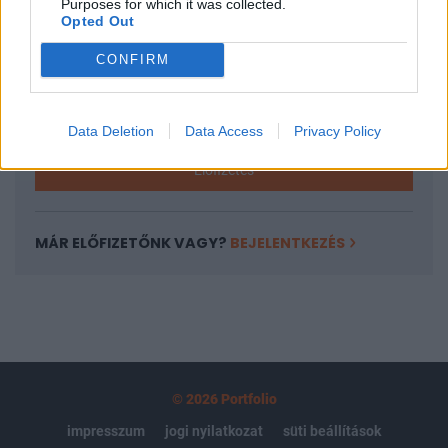
Purposes for which it was collected.
regisztrációhoz kötött.
Opted Out
Az előfizetés a következőket tartalmazza:
CONFIRM
Portfolio.hu teljes cikkarchívum
Kötéslisták: BÉT elmúlt 2 év napon belüli
kötéslistái
Data Deletion
Data Access
Privacy Policy
Előfizetés
MÁR ELŐFIZETŐNK VAGY?
BEJELENTKEZÉS
© 2026 Portfolio
impresszum
jogi nyilatkozat
süti beállítások