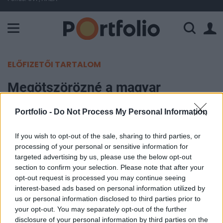
A Paksi Atomerőmű összteljesítménye 226 MW. A Duna vízállá
ELŐFIZETŐI TARTALOM
Megötszörözné a magyar
naperőmű kapacitást egy török
Portfolio -
Do Not Process My Personal Information
üzletember
If you wish to opt-out of the sale, sharing to third parties, or
Portfolio
processing of your personal or sensitive information for
2017. szeptember 28. 08:29
targeted advertising by us, please use the below opt-out
section to confirm your selection. Please note that after your
opt-out request is processed you may continue seeing
Öt éven belül 700 millió dollárt tervez beruházni
interest-based ads based on personal information utilized by
Magyarországon a napenergiába, és 1000 MW-os
us or personal information disclosed to third parties prior to
kapacitást akar elérni Adnan Polat, milliárdos
your opt-out. You may separately opt-out of the further
disclosure of your personal information by third parties on the
török üzletember - írta a Magyar Narancs.