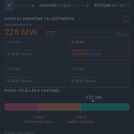
F
362,55
0,23%
USD/HUF
314,04
0,31%
BITCOIN
64 762,11
0
PAKSI ATOMERŐMŰ TELJESÍTMÉNYE
Összteljesítmény
226 MW
0 MW
2000 MW
1. blokk
2. blokk
0 MW
226 MW
/ 500 MW
/ 500 MW
3. blokk
4. blokk
0 MW
0 MW
/ 500 MW
/ 500 MW
DUNA VÍZÁLLÁSA PAKSNÁL
-131 cm
-144cm
-134cm
biztonsági határ
leállási küszöb
Forrás: OVF, HAEA