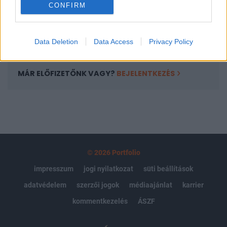
CONFIRM
kötéslistái
Előfizetés
Data Deletion
Data Access
Privacy Policy
MÁR ELŐFIZETŐNK VAGY?
BEJELENTKEZÉS
© 2026 Portfolio
impresszum
jogi nyilatkozat
süti beállítások
adatvédelem
szerzői jogok
médiaajánlat
karrier
kommentkezelés
ÁSZF