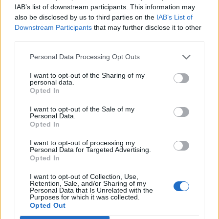
IAB’s list of downstream participants. This information may
also be disclosed by us to third parties on the
IAB’s List of
Vagyis Polat mostani árfolyamon mintegy 183 milliárd
Downstream Participants
that may further disclose it to other
forintért építene naperőműveket, amelyek majdnem
third parties.
négyszer akkora teljesítményre lennének képesek, mint
tavaly az ország teljes naperőmű-állománya. Nemrég Polat
Personal Data Processing Opt Outs
alapított egy magyar céget, amely a neve alapján
I want to opt-out of the Sharing of my
napenergiával foglalkozik, de akárhányat alapít, iparági
personal data.
szereplők szerint 1000 MW kapacitást nem lehet 700
Opted In
millió...
I want to opt-out of the Sale of my
Personal Data.
Opted In
KEDVES OLVASÓNK!
I want to opt-out of processing my
Personal Data for Targeted Advertising.
A keresett cikk a portfolio.hu hírarchívumához
Opted In
tartozik, melynek olvasása előfizetéses
regisztrációhoz kötött.
I want to opt-out of Collection, Use,
Retention, Sale, and/or Sharing of my
Personal Data that Is Unrelated with the
Az előfizetés a következőket tartalmazza:
Purposes for which it was collected.
Portfolio.hu teljes cikkarchívum
Opted Out
Kötéslisták: BÉT elmúlt 2 év napon belüli