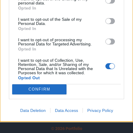
personal data.
tartozik, melynek olvasása előfizetéses
Opted In
regisztrációhoz kötött.
I want to opt-out of the Sale of my
Az előfizetés a következőket tartalmazza:
Personal Data.
Opted In
Portfolio.hu teljes cikkarchívum
Kötéslisták: BÉT elmúlt 2 év napon belüli
I want to opt-out of processing my
Personal Data for Targeted Advertising.
kötéslistái
Opted In
I want to opt-out of Collection, Use,
Előfizetés
Retention, Sale, and/or Sharing of my
Personal Data that Is Unrelated with the
Purposes for which it was collected.
Opted Out
MÁR ELŐFIZETŐNK VAGY?
BEJELENTKEZÉS
CONFIRM
Data Deletion
Data Access
Privacy Policy
© 2026 Portfolio