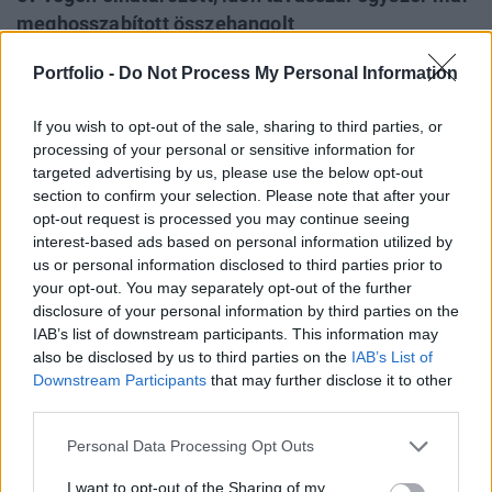
meghosszabított összehangolt
kitermeléscsökkentési intézkedés hatályát. Más
Portfolio -
Do Not Process My Personal Information
OPEC-tagok, így Khalid al-Falih szaúdi energiaügyi
miniszter korábban szintén utalt a kiterjesztés
If you wish to opt-out of the sale, sharing to third parties, or
lehetőségére, azonban ennél rövidebb esetleges
processing of your personal or sensitive information for
hatállyal.
targeted advertising by us, please use the below opt-out
section to confirm your selection. Please note that after your
Az OPEC tagjai és a társult olajtermelő országok eredetileg
opt-out request is processed you may continue seeing
csak 2017 első félévére határoztak a kitermelésük
interest-based ads based on personal information utilized by
us or personal information disclosed to third parties prior to
összességében napi 1,8 millió hordóval való (a globális
your opt-out. You may separately opt-out of the further
kínálat kb. 2 százalékának megfelelő) csökkentéséről,
disclosure of your personal information by third parties on the
azonban idén tavasszal kilenc hónappal, 2018 márciusáig
IAB’s list of downstream participants. This information may
kitolták a megállapodás érvényét. Az OPEC és nem OPEC
also be disclosed by us to third parties on the
IAB’s List of
olajországok - így Oroszország...
Downstream Participants
that may further disclose it to other
third parties.
KEDVES OLVASÓNK!
Personal Data Processing Opt Outs
A keresett cikk a portfolio.hu hírarchívumához
I want to opt-out of the Sharing of my