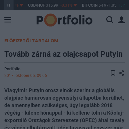
39
-0,28%
USD/HUF
315,99
-0,31%
BITCOIN
64 971,85
1,1%
ELŐFIZETŐI TARTALOM
Tovább zárná az olajcsapot Putyin
Portfolio
2017. október 05. 09:06
Vlagyimir Putyin orosz elnök szerint a globális
olajpiac hamarosan egyensúlyi állapotba kerülhet,
de amennyiben szükséges, úgy legalább 2018
végéig - kilenc hónappal - ki kellene tolni a Kőolaj-
exportáló Országok Szervezete (OPEC) által tavaly
év végén elhatározott, idén tavasszal egyszer már