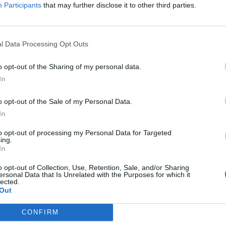
Participants
that may further disclose it to other third parties.
forinttal, 363 forintra. Az autósok 50 forintos különbséget is ta
özött. A benzinár 2012. április elején érte el csúcsát...
l Data Processing Opt Outs
ASÓNK!
o opt-out of the Sharing of my personal data.
a portfolio.hu hírarchívumához tartozik, melynek olvasása előf
In
ötött.
o opt-out of the Sale of my Personal Data.
övetkezőket tartalmazza:
In
 teljes cikkarchívum
 BÉT elmúlt 2 év napon belüli
to opt-out of processing my Personal Data for Targeted
ing.
In
o opt-out of Collection, Use, Retention, Sale, and/or Sharing
Előfizetés
ersonal Data that Is Unrelated with the Purposes for which it
lected.
Out
NK VAGY?
BEJELENTKEZÉS
CONFIRM