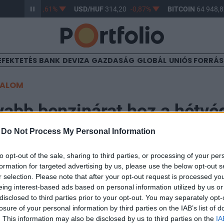
UF
363,17
-0,61%
USD/HUF
314,20
-0,87%
BITCOIN
64 948,8
EFEKTETÉS
BANK
DEVIZA
GAZDASÁG
GLOBÁL
UNIÓS FORRÁ
TALOM
abb benzinárat hoz a hétvé
-
Do Not Process My Personal Information
10
to opt-out of the sale, sharing to third parties, or processing of your per
formation for targeted advertising by us, please use the below opt-out s
tó 2 forinttal a 95-ös benzin literenkénti nagykereske
r selection. Please note that after your opt-out request is processed y
eing interest-based ads based on personal information utilized by us or
rt., a gázolaj ára nem változott.
disclosed to third parties prior to your opt-out. You may separately opt-
losure of your personal information by third parties on the IAB’s list of
ára 347 forintra csökkent, a gázolajé 363 forint maradt. A 95-ös
. This information may also be disclosed by us to third parties on the
IA
n változott, akkor is csökkent bruttó 2 forinttal. A gázolaj ára 