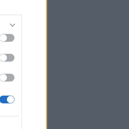
pasztalhatnak a
izetéses