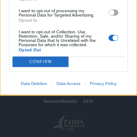
Előfizetés
I want to opt-out of processing my
Personal Data for Targeted Advertising.
Opted In
MÁR ELŐFIZETŐNK VAGY?
BEJELENTKEZÉS
I want to opt-out of Collection, Use,
Retention, Sale, and/or Sharing of my
Personal Data that Is Unrelated with the
Purposes for which it was collected.
Opted Out
CONFIRM
© 2026 Portfolio
impresszum
jogi nyilatkozat
süti beállítások
Data Deletion
Data Access
Privacy Policy
adatvédelem
szerzői jogok
médiaajánlat
karrier
kommentkezelés
ÁSZF