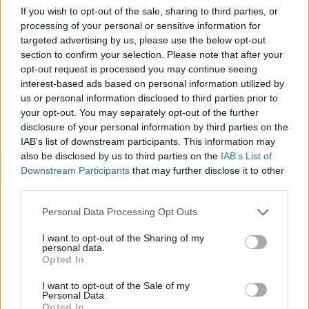
alatt tartózkodtak a nap folyamán.
If you wish to opt-out of the sale, sharing to third parties, or
processing of your personal or sensitive information for
2017. október 06. 22:07 Megosztás Csak a Nasdaq zárta
targeted advertising by us, please use the below opt-out
pluszban a napot Egész nap visszafogott kereskedés
section to confirm your selection. Please note that after your
jellemezte az amerikai vezető részvényindexeket, a nap
opt-out request is processed you may continue seeing
végére a Dow és az S&P 500 is tegnapi záróértéke alatt
interest-based ads based on personal information utilized by
fejezte be a hetet, előbbi 0,01%-os...
us or personal information disclosed to third parties prior to
your opt-out. You may separately opt-out of the further
disclosure of your personal information by third parties on the
KEDVES OLVASÓNK!
IAB’s list of downstream participants. This information may
also be disclosed by us to third parties on the
IAB’s List of
A keresett cikk a portfolio.hu hírarchívumához
Downstream Participants
that may further disclose it to other
tartozik, melynek olvasása előfizetéses
third parties.
regisztrációhoz kötött.
Personal Data Processing Opt Outs
Az előfizetés a következőket tartalmazza:
I want to opt-out of the Sharing of my
Portfolio.hu teljes cikkarchívum
personal data.
Opted In
Kötéslisták: BÉT elmúlt 2 év napon belüli
kötéslistái
I want to opt-out of the Sale of my
Personal Data.
Opted In