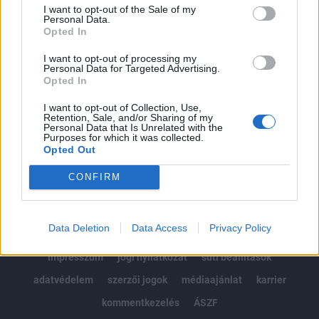
Portfolio.hu teljes cikkarchívum
I want to opt-out of the Sale of my
Kötéslisták: BÉT elmúlt 2 év napon belüli
Personal Data.
Opted In
kötéslistái
I want to opt-out of processing my
Personal Data for Targeted Advertising.
Előfizetés
Opted In
I want to opt-out of Collection, Use,
Retention, Sale, and/or Sharing of my
MÁR ELŐFIZETŐNK VAGY?
BEJELENTKEZÉS
Personal Data that Is Unrelated with the
Purposes for which it was collected.
Opted Out
CONFIRM
Data Deletion
Data Access
Privacy Policy
© 2026 Portfolio
impresszum
jogi nyilatkozat
süti beállítások
adatvédelem
szerzői jogok
médiaajánlat
karrier
kommentkezelés
ÁSZF