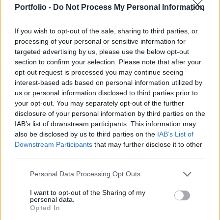
Portfolio -
Do Not Process My Personal Information
Bizottság részletes gazdasági vizsgálatának
eredményére.
If you wish to opt-out of the sale, sharing to third parties, or
processing of your personal or sensitive information for
Energy Investment Forum 2017A Paks 2 projekt aktuális
targeted advertising by us, please use the below opt-out
állásáról is szó lesz a Portfolio Energy Investment Forum
section to confirm your selection. Please note that after your
2017 konferencián. Még nem késő regisztrálni.Információ
opt-out request is processed you may continue seeing
és jelentkezés A Bizottsági döntés részletesen foglalkozik a
interest-based ads based on personal information utilized by
megtérülési számításokkal, a 88 oldalas végső döntésén
us or personal information disclosed to third parties prior to
your opt-out. You may separately opt-out of the further
belül mintegy 40 oldalon keresztül ismereti azt a
disclosure of your personal information by third parties on the
gondolatmenetet, amely mentén...
IAB’s list of downstream participants. This information may
also be disclosed by us to third parties on the
IAB’s List of
Downstream Participants
that may further disclose it to other
KEDVES OLVASÓNK!
third parties.
A keresett cikk a portfolio.hu hírarchívumához
Personal Data Processing Opt Outs
tartozik, melynek olvasása előfizetéses
regisztrációhoz kötött.
I want to opt-out of the Sharing of my
personal data.
Az előfizetés a következőket tartalmazza:
Opted In