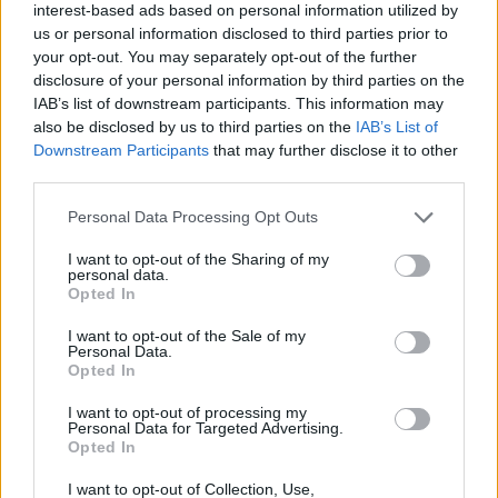
interest-based ads based on personal information utilized by
A legnagyobb német panelgyártó csődje és a
us or personal information disclosed to third parties prior to
kínaiak akadozó szállításai miatt egész
your opt-out. You may separately opt-out of the further
disclosure of your personal information by third parties on the
Európában, így Magyarországon is hiány van
IAB’s list of downstream participants. This information may
napelemekből - írja az Index. Közben itthon a
also be disclosed by us to third parties on the
IAB’s List of
korábbiaknál jóval többen építenének
Downstream Participants
that may further disclose it to other
naperőművet, nagyrészt a támogatási rendszer
third parties.
tavaly év végi megváltozása miatt.
Personal Data Processing Opt Outs
Miután egy gigaper és egy kereskedelmi háború miatt
I want to opt-out of the Sharing of my
csődbe ment a német Solarworld, Európa legnagyobb és
personal data.
Opted In
egyben egyetlen originális napelemgyártója, a távol-keleti
gyártók mindent el tudnak adni a közelben is, ezzel együtt
I want to opt-out of the Sale of my
Personal Data.
Európába az elmúlt négy hónapban csak szórványosan
Opted In
érkezett bármilyen napelem. A jó minőségű panelekből így
komoly hiány alakult ki, a kereskedők...
I want to opt-out of processing my
Personal Data for Targeted Advertising.
Opted In
KEDVES OLVASÓNK!
I want to opt-out of Collection, Use,