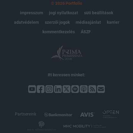
© 2026 Portfolio
impresszum
jogi nyilatkozat
süti beállítások
adatvédelem
szerzői jogok
médiaajánlat
karrier
kommentkezelés
ÁSZF
Itt keressen minket:
Partnereink