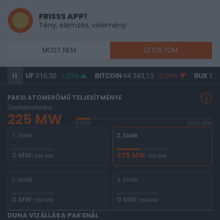
FRISSS APP!
Tény, elemzés, vélemény
MOST NEM
LETÖLTÖM
USD/HUF
316,50
1,09%
BITCOIN
64 543,13
-0,09%
BUX
146 
PAKSI ATOMERŐMŰ TELJESÍTMÉNYE
Összteljesítmény
225 MW
0 MW
2000 MW
1. blokk
2. blokk
0 MW
225 MW
/ 500 MW
/ 500 MW
3. blokk
4. blokk
0 MW
0 MW
/ 500 MW
/ 500 MW
DUNA VÍZÁLLÁSA PAKSNÁL