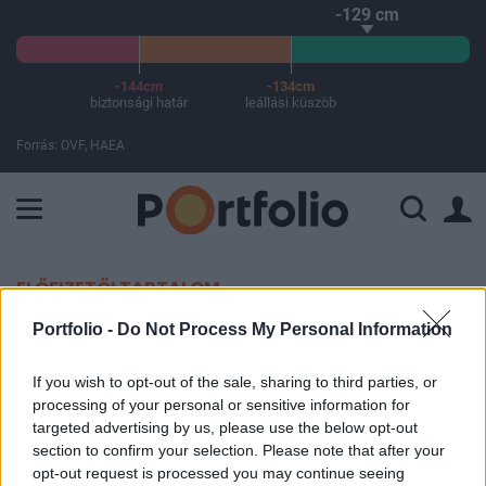
-129 cm
-144cm
-134cm
biztonsági határ
leállási küszöb
Forrás: OVF, HAEA
A Paksi Atomerőmű összteljesítménye 225 MW. A Duna vízállá
ELŐFIZETŐI TARTALOM
Portfolio -
Do Not Process My Personal Information
Napelemek: a legrosszabbkor lett
hiánycikk a panel
If you wish to opt-out of the sale, sharing to third parties, or
processing of your personal or sensitive information for
targeted advertising by us, please use the below opt-out
Portfolio
section to confirm your selection. Please note that after your
2017. október 19. 14:48
opt-out request is processed you may continue seeing