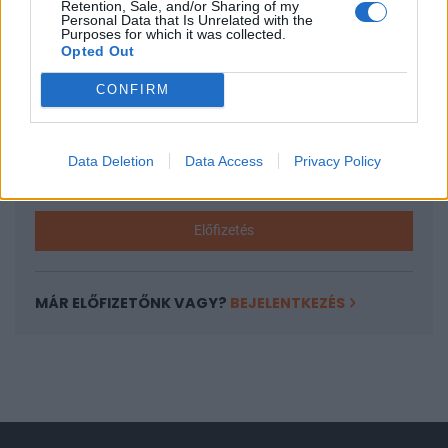
Retention, Sale, and/or Sharing of my
A keresett cikk a portfolio.hu hírarchívumához
Personal Data that Is Unrelated with the
Purposes for which it was collected.
tartozik, melynek olvasása előfizetéses
Opted Out
regisztrációhoz kötött.
CONFIRM
Az előfizetés a következőket tartalmazza:
Portfolio.hu teljes cikkarchívum
Kötéslisták: BÉT elmúlt 2 év napon belüli
Data Deletion
Data Access
Privacy Policy
kötéslistái
Előfizetés
MÁR ELŐFIZETŐNK VAGY?
BEJELENTKEZÉS