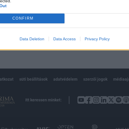
lected.
Out
CONFIRM
Előfizetés
Data Deletion
Data Access
Privacy Policy
NK VAGY?
BEJELENTKEZÉS
latkozat
süti beállítások
adatvédelem
szerzői jogok
médiaaj
Itt keressen minket: