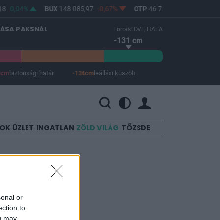
8
0,04%
BUX
148 085,97
-0,67%
OTP
46 750
-1,06%
MO
LÁSA PAKSNÁL
Forrás: OVF, HAEA
-131 cm
4cm
biztonsági határ
-134cm
leállási küszöb
 a leállási küszöb -134 cm.
SOK
ÜZLET
INGATLAN
ZÖLD VILÁG
TŐZSDE
ből
sonal or
ection to
ou may