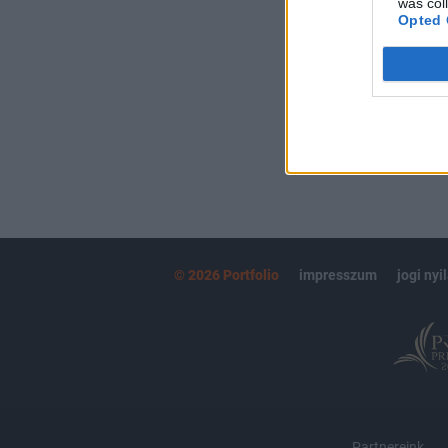
was col
kötéslistái
Opted 
MÁR ELŐFIZETŐ
© 2026 Portfolio
impresszum
jogi nyi
Partnereink