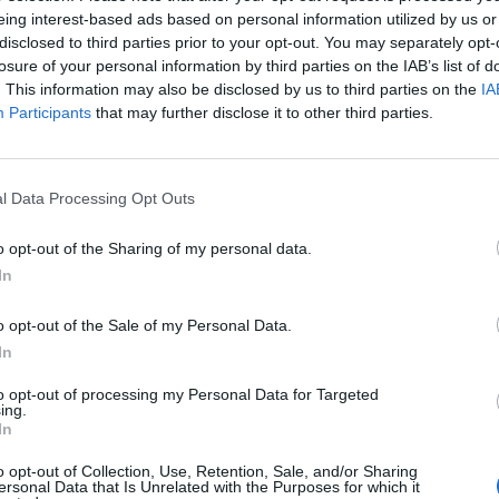
eing interest-based ads based on personal information utilized by us or
27
disclosed to third parties prior to your opt-out. You may separately opt-
losure of your personal information by third parties on the IAB’s list of
. This information may also be disclosed by us to third parties on the
IA
zzé a nagyvállalatok a harmadik negyedéves gyorsjele
Participants
that may further disclose it to other third parties.
 a befektetők reakciója, de azért vannak kivételek.
dést mutatott a mobilfizetési szegmensben a PayPal, melynek
l Data Processing Opt Outs
,4 százalékkal 3,24 milliárd dollárra, míg az egyszeri tételektől tis
lió dollárra (részvényenként 43 cent) emelkedett. A vállalat 2015
o opt-out of the Sharing of my personal data.
folyamatosan azon dolgoznak, hogy növeljék az ügyfélszámot...
In
ASÓNK!
o opt-out of the Sale of my Personal Data.
In
a portfolio.hu hírarchívumához tartozik, melynek olvasása előf
to opt-out of processing my Personal Data for Targeted
ötött.
ing.
In
övetkezőket tartalmazza:
 teljes cikkarchívum
o opt-out of Collection, Use, Retention, Sale, and/or Sharing
ersonal Data that Is Unrelated with the Purposes for which it
 BÉT elmúlt 2 év napon belüli