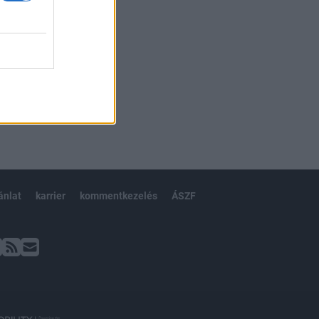
ánlat
karrier
kommentkezelés
ÁSZF