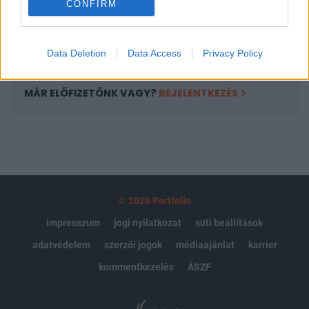
CONFIRM
kötéslistái
Előfizetés
Data Deletion
Data Access
Privacy Policy
MÁR ELŐFIZETŐNK VAGY?
BEJELENTKEZÉS
© 2026 Portfolio
impresszum
jogi nyilatkozat
süti beállítások
adatvédelem
szerzői jogok
médiaajánlat
karrier
kommentkezelés
ÁSZF