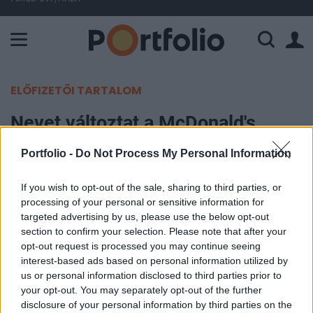
A Paksi Atomerőmű összteljesítménye 226 MW. A Duna vízállá
ELŐFIZETŐI TARTALOM
Nevet változtat a McDonald's
Portfolio -
Do Not Process My Personal Information
Portfolio
2017. október 26. 09:31
If you wish to opt-out of the sale, sharing to third parties, or
processing of your personal or sensitive information for
Megváltozik a McDonald's neve Kínában,
targeted advertising by us, please use the below opt-out
legalábbis papíron - mondta el a cég szóvivője a
section to confirm your selection. Please note that after your
opt-out request is processed you may continue seeing
Reutersnek. Erre azután kerül sor, hogy az
interest-based ads based on personal information utilized by
amerikai gyorsétteremlánc eladta a kínai
us or personal information disclosed to third parties prior to
érdekeltségei nagy részét. A márkanév azért
your opt-out. You may separately opt-out of the further
megmarad, az éttermeket sem fogják átnevezni
disclosure of your personal information by third parties on the