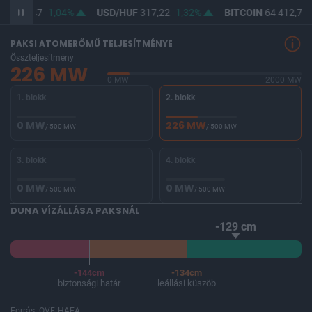
UF
365,47
1,04%
USD/HUF
317,22
1,32%
BITCOIN
64 412,78
PAKSI ATOMERŐMŰ TELJESÍTMÉNYE
Összteljesítmény
226 MW
0 MW
2000 MW
1. blokk
2. blokk
0 MW
226 MW
/ 500 MW
/ 500 MW
3. blokk
4. blokk
0 MW
0 MW
/ 500 MW
/ 500 MW
DUNA VÍZÁLLÁSA PAKSNÁL
-129 cm
-144cm
-134cm
biztonsági határ
leállási küszöb
Forrás: OVF, HAEA