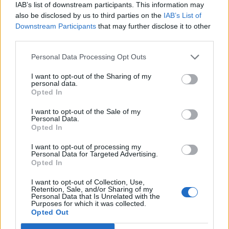
Kínában.
IAB’s list of downstream participants. This information may
also be disclosed by us to third parties on the
IAB’s List of
Downstream Participants
that may further disclose it to other
A McDonald's kínai és hongkongi érdekeltségeinek nagy
third parties.
részét a CITIC és a Carlyle Group kockázati tőke társaság
veszi meg. A CITIC kezébe 52 százalékos részesedés kerül,
Personal Data Processing Opt Outs
a Carlyle 28 százalékos részt kap, a McDonald's pedig 20
százalékot tart meg. Az eladással a cél az, hogy kibővítsék
I want to opt-out of the Sharing of my
personal data.
a hálózatot és a meglévő éttermekben felpörgessék az
Opted In
értékesítéseket. A...
I want to opt-out of the Sale of my
Personal Data.
Opted In
KEDVES OLVASÓNK!
I want to opt-out of processing my
A keresett cikk a portfolio.hu hírarchívumához
Personal Data for Targeted Advertising.
Opted In
tartozik, melynek olvasása előfizetéses
regisztrációhoz kötött.
I want to opt-out of Collection, Use,
Retention, Sale, and/or Sharing of my
Personal Data that Is Unrelated with the
Az előfizetés a következőket tartalmazza:
Purposes for which it was collected.
Portfolio.hu teljes cikkarchívum
Opted Out
Kötéslisták: BÉT elmúlt 2 év napon belüli