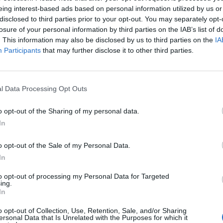
eing interest-based ads based on personal information utilized by us or
8:34
disclosed to third parties prior to your opt-out. You may separately opt-
losure of your personal information by third parties on the IAB’s list of
. This information may also be disclosed by us to third parties on the
IA
eph Eugene Stiglitz szerint a bitcoin egy izgalmas lufi
Participants
that may further disclose it to other third parties.
nem lehet felügyelni. Szerinte nem szabadna szabályoz
aki korábban a Világbank alelnöke is volt - kérdezte meg a Bloomb
l Data Processing Opt Outs
zer dollár felett is megforduló bitcoinról. A közgazdász szerint
 ilyen sokra, mert a kriptopénz sikeresen oldotta meg, hogy telje
o opt-out of the Sharing of my personal data.
bármilyen hatósági ráhatás nélkül működjön. Szerinte a Bitcoint..
In
ASÓNK!
o opt-out of the Sale of my Personal Data.
In
a portfolio.hu hírarchívumához tartozik, melynek olvasása előf
to opt-out of processing my Personal Data for Targeted
ötött.
ing.
In
övetkezőket tartalmazza:
 teljes cikkarchívum
o opt-out of Collection, Use, Retention, Sale, and/or Sharing
ersonal Data that Is Unrelated with the Purposes for which it
 BÉT elmúlt 2 év napon belüli