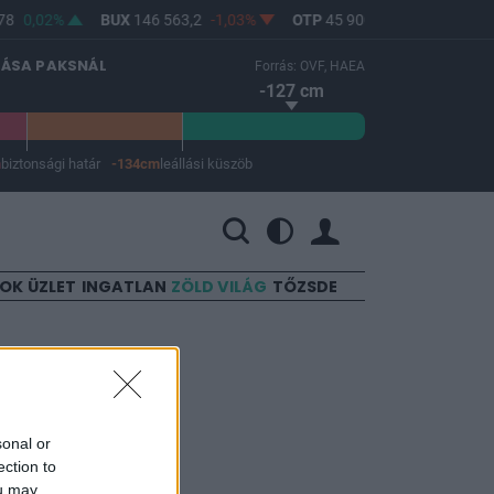
78
0,02%
BUX
146 563,2
-1,03%
OTP
45 900
-1,82%
MOL
LÁSA PAKSNÁL
Forrás: OVF, HAEA
-127 cm
m
biztonsági határ
-134cm
leállási küszöb
 a leállási küszöb -134 cm.
SOK
ÜZLET
INGATLAN
ZÖLD VILÁG
TŐZSDE
törvényen
sonal or
ection to
ou may