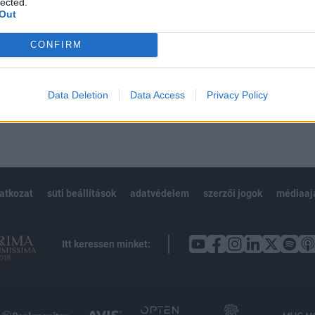
lected.
Out
CONFIRM
Előfizetés
Data Deletion
Data Access
Privacy Policy
NK VAGY?
BEJELENTKEZÉS
latkozat
süti beállítások
adatvédelem
szerzői jogok
médiaaj
Itt keressen minket: