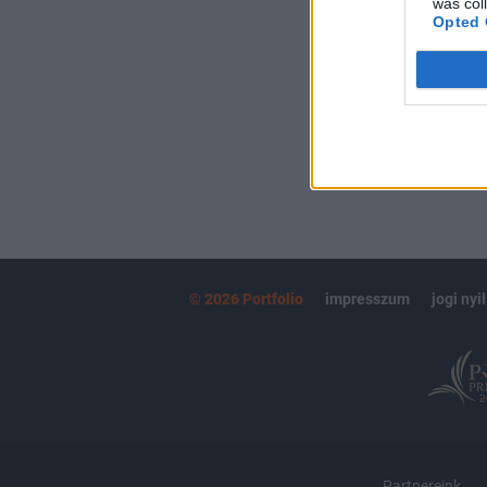
was col
kötéslistái
Opted 
MÁR ELŐFIZETŐ
© 2026 Portfolio
impresszum
jogi nyi
Partnereink