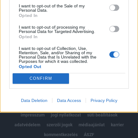
Portfolio.hu teljes cikkarchívum
I want to opt-out of the Sale of my
Personal Data.
Kötéslisták: BÉT elmúlt 2 év napon belüli
Opted In
kötéslistái
I want to opt-out of processing my
Personal Data for Targeted Advertising.
Előfizetés
Opted In
I want to opt-out of Collection, Use,
Retention, Sale, and/or Sharing of my
MÁR ELŐFIZETŐNK VAGY?
BEJELENTKEZÉS
Personal Data that Is Unrelated with the
Purposes for which it was collected.
Opted Out
CONFIRM
Data Deletion
Data Access
Privacy Policy
© 2026 Portfolio
impresszum
jogi nyilatkozat
süti beállítások
adatvédelem
szerzői jogok
médiaajánlat
karrier
kommentkezelés
ÁSZF