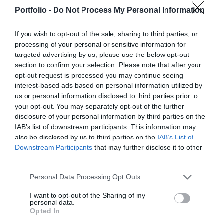
tudták szállítani, ami egészen hihetetlennek tűnik
Portfolio -
Do Not Process My Personal Information
a balesetről készült videó alapján, itt viszont
sajnálatos módon belehalt sérüléseibe.
If you wish to opt-out of the sale, sharing to third parties, or
processing of your personal or sensitive information for
A szemtanuk elmondása szerint a Tesla Model X sofőrje az
targeted advertising by us, please use the below opt-out
elválasztófalnak ütközött, majd ezt követően a jármű
section to confirm your selection. Please note that after your
azonnal lángra kapott, még azt megelőzően, hogy két
opt-out request is processed you may continue seeing
interest-based ads based on personal information utilized by
másik autó is belehajtott. Az egyelőre nem tisztázott, hogy
us or personal information disclosed to third parties prior to
a baleset bekövetkezésekor a Tesla Autopilot funkciója be
your opt-out. You may separately opt-out of the further
volt kapcsolva, vagy nem. A Tesla a balesetet követően
disclosure of your personal information by third parties on the
azonnal mérnököket küldött, hogy...
IAB’s list of downstream participants. This information may
also be disclosed by us to third parties on the
IAB’s List of
Downstream Participants
that may further disclose it to other
KEDVES OLVASÓNK!
third parties.
A keresett cikk a portfolio.hu hírarchívumához
Personal Data Processing Opt Outs
tartozik, melynek olvasása előfizetéses
regisztrációhoz kötött.
I want to opt-out of the Sharing of my
personal data.
Opted In
Az előfizetés a következőket tartalmazza: