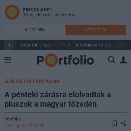
FRISSS APP!
Tény, elemzés, vélemény
MOST NEM
LETÖLTÖM
-0,61%
USD/HUF
314,20
-0,87%
BITCOIN
64 761,86
-0,22%
ELŐFIZETŐI TARTALOM
A pénteki zárásra elolvadtak a
pluszok a magyar tőzsdén
Portfolio
2018. április 13. 17:30