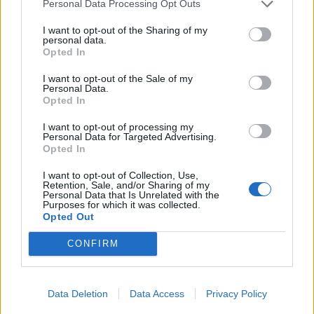
Personal Data Processing Opt Outs
I want to opt-out of the Sharing of my
KEDVES OLVASÓNK!
personal data.
Opted In
A keresett cikk a portfolio.hu hírarchívumához
tartozik, melynek olvasása előfizetéses
I want to opt-out of the Sale of my
Personal Data.
regisztrációhoz kötött.
Opted In
Az előfizetés a következőket tartalmazza:
I want to opt-out of processing my
Personal Data for Targeted Advertising.
Portfolio.hu teljes cikkarchívum
Opted In
Kötéslisták: BÉT elmúlt 2 év napon belüli
kötéslistái
I want to opt-out of Collection, Use,
Retention, Sale, and/or Sharing of my
Personal Data that Is Unrelated with the
Purposes for which it was collected.
Előfizetés
Opted Out
CONFIRM
MÁR ELŐFIZETŐNK VAGY?
BEJELENTKEZÉS
Data Deletion
Data Access
Privacy Policy