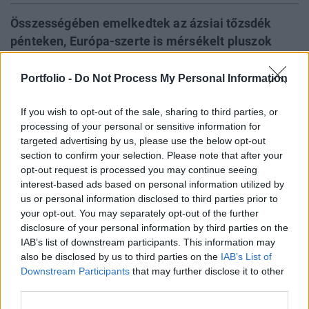
Összességében emelkedtek az ázsiai tőzsdék
pénteken, Európa-szerte is mérsékelt pluszok
jegyében indult a kereskedés, miután a
befektetőket óvatosságra intette a szír helyzet, a
Portfolio -
Do Not Process My Personal Information
kereskedés második felében a piaci szereplők a
If you wish to opt-out of the sale, sharing to third parties, or
tengerentúli bankok vártnál kedvezőbb
processing of your personal or sensitive information for
gyorsjelentéseire fókuszáltak. Az európai tőzsdék
targeted advertising by us, please use the below opt-out
mérsékelt pluszban járnak, a tengerentúli tőzsdék
section to confirm your selection. Please note that after your
a kezdeti emelkedést követően lefordultak. A BUX
opt-out request is processed you may continue seeing
enyhe pluszban, a csütörtöki záróértéke
interest-based ads based on personal information utilized by
us or personal information disclosed to third parties prior to
közelében fejezte be a hét utolsó napját.
your opt-out. You may separately opt-out of the further
disclosure of your personal information by third parties on the
2018. április 13. 17:30 Megosztás A zárásra elolvadtak a
IAB’s list of downstream participants. This information may
pluszok a magyar tőzsdén A pénteki zárásra a lefordult a
also be disclosed by us to third parties on the
IAB’s List of
magyar tőzsde, a BUX 7 milliárd forintos forgalom és 21
Downstream Participants
that may further disclose it to other
pontos plusz mellett csütörtöki záróértéke közelében
third parties.
fejezte be a kereskedést....