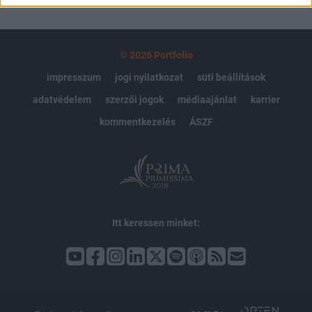
© 2026 Portfolio
impresszum
jogi nyilatkozat
süti beállítások
adatvédelem
szerzői jogok
médiaajánlat
karrier
kommentkezelés
ÁSZF
Itt keressen minket: