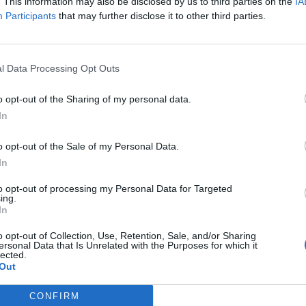
ruptive Trends Summit 2018A Nemzeti Közművek stratégiájáról 
. This information may also be disclosed by us to third parties on the
IA
Participants
that may further disclose it to other third parties.
rén várható változásokról a Portfolio június 7-i konferenciáján 
i!Információ és jelentkezés A névváltozás kapcsán az NKM Ész
. ügyfelei számára nincsen teendő, a változások elsősorban az ü
l Data Processing Opt Outs
ASÓNK!
o opt-out of the Sharing of my personal data.
In
a portfolio.hu hírarchívumához tartozik, melynek olvasása előf
ötött.
o opt-out of the Sale of my Personal Data.
övetkezőket tartalmazza:
In
 teljes cikkarchívum
to opt-out of processing my Personal Data for Targeted
 BÉT elmúlt 2 év napon belüli
ing.
In
o opt-out of Collection, Use, Retention, Sale, and/or Sharing
ersonal Data that Is Unrelated with the Purposes for which it
Előfizetés
lected.
Out
NK VAGY?
BEJELENTKEZÉS
CONFIRM