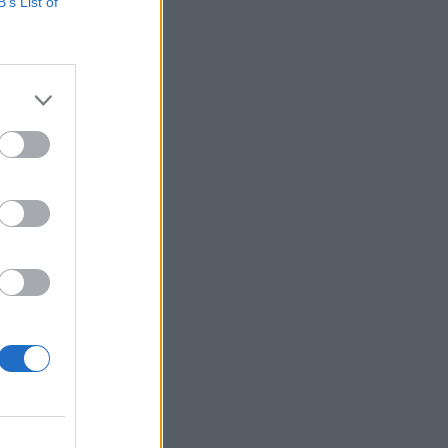
és a
B’s List of
is szó lesz. Még
ak-Dél
gyfélszolgálatok...
izetéses