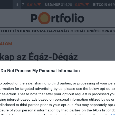
R/HUF
363,17
-0,61%
USD/HUF
314,20
-0,87%
BITCOIN
64 9
EFEKTETÉS
BANK
DEVIZA
GAZDASÁG
GLOBÁL
UNIÓS FORRÁ
TALOM
 kap az Égáz-Dégáz
-
Do Not Process My Personal Information
to opt-out of the sale, sharing to third parties, or processing of your per
formation for targeted advertising by us, please use the below opt-out s
vek cégcsoporthoz 2018 januárjában csatlakozott reg
r selection. Please note that after your opt-out request is processed y
ársaság neve május 2-ától NKM Észak-Dél Földgázhálóza
eing interest-based ads based on personal information utilized by us or
áz Földgázelosztó Zrt. helyett.
disclosed to third parties prior to your opt-out. You may separately opt-
losure of your personal information by third parties on the IAB’s list of