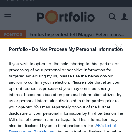
A Paksi Atomerőmű összteljesítménye 225 MW. A Duna vízállá
FONTOS
Fontos bejelentést tett Magyar Péter: nincs szükség az önkéntes fogyasztáscsökkentésre
Portfolio -
Do Not Process My Personal Information
ELŐFIZETŐI TARTALOM
If you wish to opt-out of the sale, sharing to third parties, or
Ma épp zuhan az Est Media
processing of your personal or sensitive information for
targeted advertising by us, please use the below opt-out
section to confirm your selection. Please note that after your
Portfolio
opt-out request is processed you may continue seeing
2018. május 08. 11:06
interest-based ads based on personal information utilized by
us or personal information disclosed to third parties prior to
A tegnapi szárnyalás után ma zuhannak az Est
your opt-out. You may separately opt-out of the further
disclosure of your personal information by third parties on the
Media részvényei, most 12 százalékos mínuszban
IAB’s list of downstream participants. This information may
jár az árfolyam.
also be disclosed by us to third parties on the
IAB’s List of
Downstream Participants
that may further disclose it to other