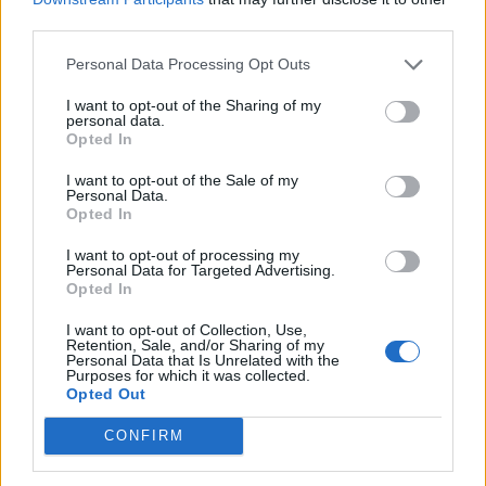
Nagy forgalommal emelkedett a tegnapi kereskedésben az
third parties.
Est Media árfolyama, ma viszont esnek a papírok, 12
százalékos mínuszban jár az árfolyam, 110 forinton áll az
Personal Data Processing Opt Outs
árfolyam. Sok kispapírt felfedeztek az elmúlt hónapokban
I want to opt-out of the Sharing of my
a befektetők a hazai tőzsdén, az egyik az Est Media volt.
personal data.
Opted In
Márciusban szárnyaltak a papírok, a 40 forintos szintről
április végére egészen a 146 forintos...
I want to opt-out of the Sale of my
Personal Data.
Opted In
KEDVES OLVASÓNK!
I want to opt-out of processing my
Personal Data for Targeted Advertising.
A keresett cikk a portfolio.hu hírarchívumához
Opted In
tartozik, melynek olvasása előfizetéses
I want to opt-out of Collection, Use,
regisztrációhoz kötött.
Retention, Sale, and/or Sharing of my
Personal Data that Is Unrelated with the
Az előfizetés a következőket tartalmazza:
Purposes for which it was collected.
Opted Out
Portfolio.hu teljes cikkarchívum
Kötéslisták: BÉT elmúlt 2 év napon belüli
CONFIRM
kötéslistái