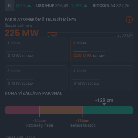
64,67
0,81%
USD/HUF
316,49
1,09%
BITCOIN
64 327,26
-0,
PAKSI ATOMERŐMŰ TELJESÍTMÉNYE
Összteljesítmény
225 MW
0 MW
2000 MW
1. blokk
2. blokk
0 MW
225 MW
/ 500 MW
/ 500 MW
3. blokk
4. blokk
0 MW
0 MW
/ 500 MW
/ 500 MW
DUNA VÍZÁLLÁSA PAKSNÁL
-129 cm
-144cm
-134cm
biztonsági határ
leállási küszöb
Forrás: OVF, HAEA