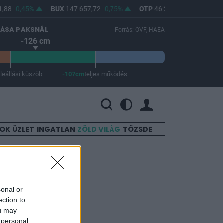
,88
0,45%
BUX
147 657,72
0,75%
OTP
46 240
0,74%
MO
LÁSA PAKSNÁL
Forrás: OVF, HAEA
-126 cm
m
leállási küszöb
-107cm
teljes működés
 a teljes működés -107 cm.
SOK
ÜZLET
INGATLAN
ZÖLD VILÁG
TŐZSDE
sonal or
ection to
ou may
 personal