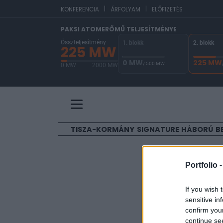
|
|
EU
KONFERENCIA
ÁRFOLYAM
ELŐFIZETÉS
PAKSI ATOMERŐMŰ TELJESÍTMÉNYE
Összteljesítmény
1. blokk
2. blokk
225 MW
0 MW
225 MW
/ 500 MW
0 MW
2000 MW
A Paksi Atomerőmű összteljesítménye 225 MW. 
TISZA-KORMÁNY
SIGNATURE
HÁBORÚ
B
ELŐFIZETŐI TAR
Portfolio 
Ijesztő 
If you wish 
sensitive in
Portfolio
confirm you
2018. május 09. 13:38
continue se