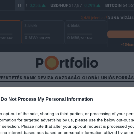
R/HUF
366,32
0,25%
USD/HUF
317,87
0,29%
BITCOIN
64 551
DUNA VÍZÁL
Mit jelent ez?
3. blokk
4. blokk
0 MW
0 MW
/ 500 MW
/ 500 MW
/ 500 MW
-134c
A Duna vízállása Paksnál -126 cm. A leállási küszöb -134 cm,
EFEKTETÉS
BANK
DEVIZA
GAZDASÁG
GLOBÁL
UNIÓS FORRÁ
TALOM
-
Do Not Process My Personal Information
jövőt mutatott meg a Google
to opt-out of the sale, sharing to third parties, or processing of your per
formation for targeted advertising by us, please use the below opt-out s
r selection. Please note that after your opt-out request is processed y
eing interest-based ads based on personal information utilized by us or