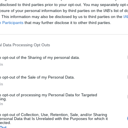
disclosed to third parties prior to your opt-out. You may separately opt-
losure of your personal information by third parties on the IAB’s list of
vette a Google évente megrendezésre kerülő fejlesztő
. This information may also be disclosed by us to third parties on the
IA
es intelligencia van a középpontban, néhány innováció
Participants
that may further disclose it to other third parties.
rra mutatták be, hogy a mesterséges intelligencia hogyan tudja 
kat, például a Gmailt, a térképet, vagy a személyi asszisztenst
l Data Processing Opt Outs
tív erő lehet, de a vállalat nem nézheti tágra nyílt szemekkel az
elősséget érzünk az iránt, hogy a helyes mederbe tereljük...
o opt-out of the Sharing of my personal data.
In
ASÓNK!
o opt-out of the Sale of my Personal Data.
a portfolio.hu hírarchívumához tartozik, melynek olvasása előf
In
ötött.
to opt-out of processing my Personal Data for Targeted
ing.
övetkezőket tartalmazza:
In
 teljes cikkarchívum
 BÉT elmúlt 2 év napon belüli
o opt-out of Collection, Use, Retention, Sale, and/or Sharing
ersonal Data that Is Unrelated with the Purposes for which it
lected.
Out