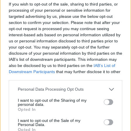
If you wish to opt-out of the sale, sharing to third parties, or
energiaellátás átalakításának aktuális kérdéseiről a
processing of your personal or sensitive information for
Portfolio június 7-i konferenciáján is szó lesz. Még nem
targeted advertising by us, please use the below opt-out
késő jelentkezni!Információ és jelentkezés Az emeléssel a
section to confirm your selection. Please note that after your
gázolaj átlagára 410 forintra nő, a benziné 398 forint
opt-out request is processed you may continue seeing
marad. Az üzemanyagok ára legutóbb múlt pénteken
interest-based ads based on personal information utilized by
változott, akkor bruttó 6-6 forinttal emelkedett...
us or personal information disclosed to third parties prior to
your opt-out. You may separately opt-out of the further
disclosure of your personal information by third parties on the
KEDVES OLVASÓNK!
IAB’s list of downstream participants. This information may
also be disclosed by us to third parties on the
IAB’s List of
A keresett cikk a portfolio.hu hírarchívumához
Downstream Participants
that may further disclose it to other
tartozik, melynek olvasása előfizetéses
third parties.
regisztrációhoz kötött.
Personal Data Processing Opt Outs
Az előfizetés a következőket tartalmazza:
I want to opt-out of the Sharing of my
Portfolio.hu teljes cikkarchívum
personal data.
Opted In
Kötéslisták: BÉT elmúlt 2 év napon belüli
kötéslistái
I want to opt-out of the Sale of my
Personal Data.
Opted In