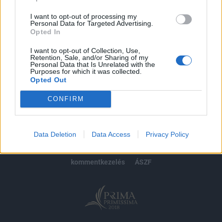
Előfizetés
I want to opt-out of processing my
Personal Data for Targeted Advertising.
Opted In
MÁR ELŐFIZETŐNK VAGY?
BEJELENTKEZÉS
I want to opt-out of Collection, Use,
Retention, Sale, and/or Sharing of my
Personal Data that Is Unrelated with the
Purposes for which it was collected.
Opted Out
CONFIRM
© 2026 Portfolio
impresszum
jogi nyilatkozat
süti beállítások
Data Deletion
Data Access
Privacy Policy
adatvédelem
szerzői jogok
médiaajánlat
karrier
kommentkezelés
ÁSZF