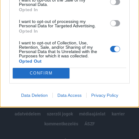
Personal Data.
kötéslistái
Opted In
I want to opt-out of processing my
Előfizetés
Personal Data for Targeted Advertising.
Opted In
I want to opt-out of Collection, Use,
MÁR ELŐFIZETŐNK VAGY?
BEJELENTKEZÉS
Retention, Sale, and/or Sharing of my
Personal Data that Is Unrelated with the
Purposes for which it was collected.
Opted Out
CONFIRM
© 2026 Portfolio
Data Deletion
Data Access
Privacy Policy
impresszum
jogi nyilatkozat
süti beállítások
adatvédelem
szerzői jogok
médiaajánlat
karrier
kommentkezelés
ÁSZF