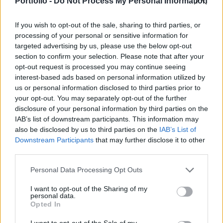
Portfolio -
Do Not Process My Personal Information
növekedésnek köszönhetők.
If you wish to opt-out of the sale, sharing to third parties, or
A Duna House már április elején közzétett egy előzetes
processing of your personal or sensitive information for
beszámolót az első negyedév eredményéről, most kijött a
targeted advertising by us, please use the below opt-out
részletes beszámoló. Ez alapján: A cégcsoport árbevétele
section to confirm your selection. Please note that after your
opt-out request is processed you may continue seeing
145 százalékkal 2,6 milliárd forintra emelkedett, az EBITDA
interest-based ads based on personal information utilized by
320 százalékkal 790 millió forintra nőtt, adózott eredmény
us or personal information disclosed to third parties prior to
140 százalékkal 637 millió forintra nőtt. A Cégcsoport
your opt-out. You may separately opt-out of the further
működési eredménye év/év...
disclosure of your personal information by third parties on the
IAB’s list of downstream participants. This information may
also be disclosed by us to third parties on the
IAB’s List of
KEDVES OLVASÓNK!
Downstream Participants
that may further disclose it to other
third parties.
A keresett cikk a portfolio.hu hírarchívumához
tartozik, melynek olvasása előfizetéses
Personal Data Processing Opt Outs
regisztrációhoz kötött.
I want to opt-out of the Sharing of my
personal data.
Az előfizetés a következőket tartalmazza:
Opted In
Portfolio.hu teljes cikkarchívum
Kötéslisták: BÉT elmúlt 2 év napon belüli
I want to opt-out of the Sale of my