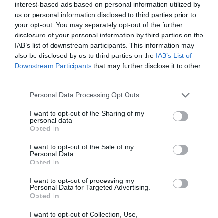
interest-based ads based on personal information utilized by
a szabályozótól. Az úgynevezett regulatory
us or personal information disclosed to third parties prior to
sandbox első köre, ahol a fintech szolgáltatók
your opt-out. You may separately opt-out of the further
disclosure of your personal information by third parties on the
szabályozott tesztkörnyezetben próbálhatják ki
IAB’s list of downstream participants. This information may
magukat, pedig akár már idén elstartolhat. Az
also be disclosed by us to third parties on the
IAB’s List of
MNB összegyűjtötte a nemzetközi példákat, és
Downstream Participants
that may further disclose it to other
bemutatta, hogyan működhet majd a két új
third parties.
szabályozói eszköz.
Personal Data Processing Opt Outs
Portfolio Banking Technology 2018A regulatory sandboxról
I want to opt-out of the Sharing of my
is szó lesz idei Banking Technology konferenciánkon
personal data.
Opted In
november 15-én. A regisztrációt megnyitottuk, most extra
early bird áron vásárolhat jegyeket!Információ és
I want to opt-out of the Sale of my
Personal Data.
jelentkezés A piaci felmérést követő első lépésként március
Opted In
20-án felállt az Innovation Hub, és előkészítés alatt áll az
innovációk piacra lépését...
I want to opt-out of processing my
Personal Data for Targeted Advertising.
Opted In
KEDVES OLVASÓNK!
I want to opt-out of Collection, Use,