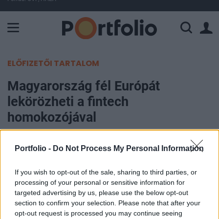
A Paksi Atomerőmű összteljesítménye 225 MW. A Duna vízállá
ELŐFIZETŐI TARTALOM
Magyarország fél Európát
lekörözheti a fintech
homokozójával
Portfolio
Portfolio -
Do Not Process My Personal Information
2018. július 01. 17:25
If you wish to opt-out of the sale, sharing to third parties, or
Az MNB tavaly felméréseken keresztül
processing of your personal or sensitive information for
megalapozta, idén tavasszal el is indított az
targeted advertising by us, please use the below opt-out
section to confirm your selection. Please note that after your
Innovation Hubot, ahol a pénzügyi újítók
opt-out request is processed you may continue seeing
kaphatnak tájékoztatást és támogatást egyenesen