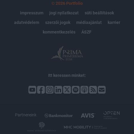
© 2026 Portfolio
impresszum
jogi nyilatkozat
süti beállítások
adatvédelem
szerzői jogok
médiaajánlat
karrier
kommentkezelés
ÁSZF
Itt keressen minket:
Partnereink