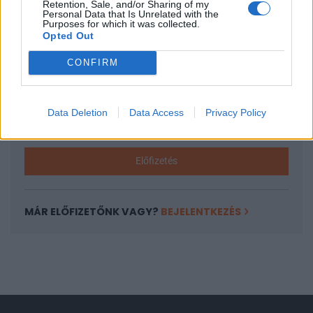
Retention, Sale, and/or Sharing of my
A keresett cikk a portfolio.hu hírarchívumához
Personal Data that Is Unrelated with the
Purposes for which it was collected.
tartozik, melynek olvasása előfizetéses
Opted Out
regisztrációhoz kötött.
CONFIRM
Az előfizetés a következőket tartalmazza:
Portfolio.hu teljes cikkarchívum
Kötéslisták: BÉT elmúlt 2 év napon belüli
Data Deletion
Data Access
Privacy Policy
kötéslistái
Előfizetés
MÁR ELŐFIZETŐNK VAGY?
BEJELENTKEZÉS