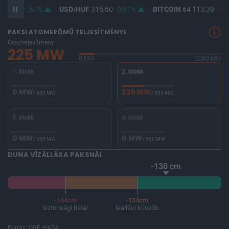
64,15
0,67%
USD/HUF
315,60
0,81%
BITCOIN
64 113,39
-0,
PAKSI ATOMERŐMŰ TELJESÍTMÉNYE
Összteljesítmény
225 MW
0 MW
2000 MW
1. blokk
2. blokk
0 MW
225 MW
/ 500 MW
/ 500 MW
3. blokk
4. blokk
0 MW
0 MW
/ 500 MW
/ 500 MW
DUNA VÍZÁLLÁSA PAKSNÁL
-130 cm
-144cm
-134cm
biztonsági határ
leállási küszöb
Forrás: OVF, HAEA