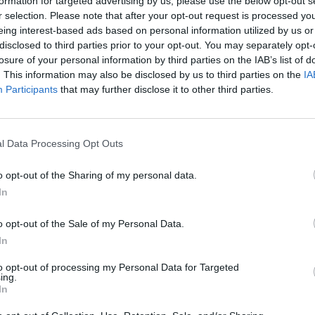
formation for targeted advertising by us, please use the below opt-out s
r selection. Please note that after your opt-out request is processed y
eing interest-based ads based on personal information utilized by us or
disclosed to third parties prior to your opt-out. You may separately opt-
losure of your personal information by third parties on the IAB’s list of
tfőn közzétette a második negyedévre vonatkozó font
. This information may also be disclosed by us to third parties on the
IA
tóit, amelyet követően a Concorde elemzője 4750 fori
Participants
that may further disclose it to other third parties.
tette a Duna House részvényeinek vételi ajánlását. A 
elértékelődési potenciált jelent a cég piaci árfolyamá
l Data Processing Opt Outs
n tette közzé a második negyedévre vonatkozó fontosabb teljes
Concorde szakértője elemzésben értékelte a társaság számait.
o opt-out of the Sharing of my personal data.
 Duna House által közzétett második negyedéves számok kedvez
In
ingatlanközvetítői tevékenysége 20 százalékkal bővült a második
o opt-out of the Sale of my Personal Data.
In
ASÓNK!
to opt-out of processing my Personal Data for Targeted
a portfolio.hu hírarchívumához tartozik, melynek olvasása előf
ing.
ötött.
In
övetkezőket tartalmazza: