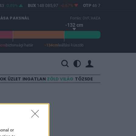
3
0,89%
BUX
148 085,97
-0,67%
OTP
46 750
-1,06%
MO
LÁSA PAKSNÁL
Forrás: OVF, HAEA
-132 cm
4cm
biztonsági határ
-134cm
leállási küszöb
 a leállási küszöb -134 cm.
SOK
ÜZLET
INGATLAN
ZÖLD VILÁG
TŐZSDE
ouse-t a
sonal or