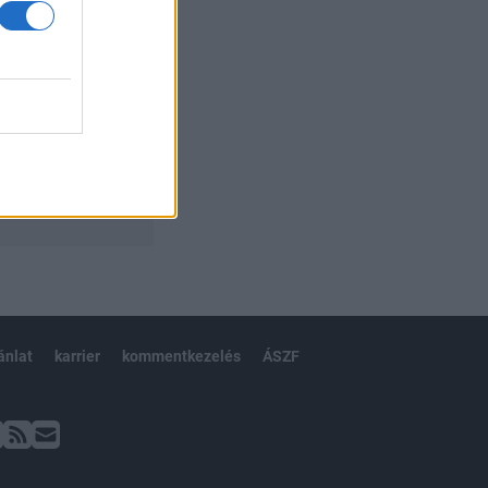
ánlat
karrier
kommentkezelés
ÁSZF