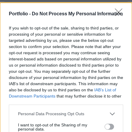
Elsőként ma és vasárnap, majd további három
Portfolio -
Do Not Process My Personal Information
egymást követő nyári hétvégén lezárják a
járművek elől a Szabadság hidat, amelyet
If you wish to opt-out of the sale, sharing to third parties, or
kizárólag az arra sétálók használhatnak.
processing of your personal or sensitive information for
targeted advertising by us, please use the below opt-out
A Budapesti Közlekedési Központ (BKK) korábbi
section to confirm your selection. Please note that after your
tájékoztatása szerint a hidat július 14-15-én, 21-22-én, 28-
opt-out request is processed you may continue seeing
interest-based ads based on personal information utilized by
29-én és augusztus 4-5-én zárják le. Ebben az időszakban
us or personal information disclosed to third parties prior to
a 47-es, a 48-as és a 49-es villamos nem jár, a Fehérvári
your opt-out. You may separately opt-out of the further
úton a 61-es villamos meghosszabbított útvonalon, a
disclosure of your personal information by third parties on the
Móricz Zsigmond körtér helyett a Városház térig
IAB’s list of downstream participants. This information may
közlekedik. A 49-es villamos Bartók Béla úti, kimaradó...
also be disclosed by us to third parties on the
IAB’s List of
Downstream Participants
that may further disclose it to other
third parties.
KEDVES OLVASÓNK!
Personal Data Processing Opt Outs
A keresett cikk a portfolio.hu hírarchívumához
I want to opt-out of the Sharing of my
tartozik, melynek olvasása előfizetéses
personal data.