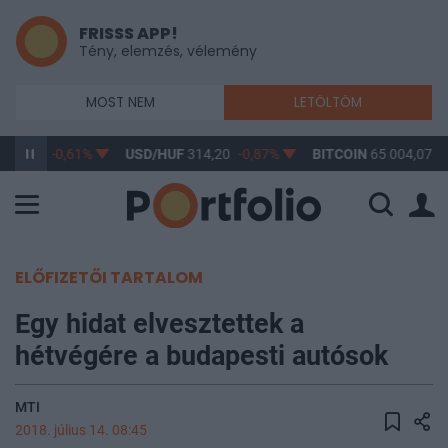
FRISSS APP!
Tény, elemzés, vélemény
MOST NEM
LETÖLTÖM
363,17
-0,61%
USD/HUF
314,20
-0,87%
BITCOIN
65 004,07
0
ELŐFIZETŐI TARTALOM
Egy hidat elvesztettek a
hétvégére a budapesti autósok
MTI
2018. július 14. 08:45