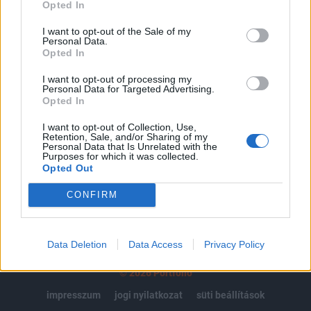
regisztrációhoz kötött.
Opted In
Az előfizetés a következőket tartalmazza:
I want to opt-out of the Sale of my
Personal Data.
Portfolio.hu teljes cikkarchívum
Opted In
Kötéslisták: BÉT elmúlt 2 év napon belüli
kötéslistái
I want to opt-out of processing my
Personal Data for Targeted Advertising.
Opted In
Előfizetés
I want to opt-out of Collection, Use,
Retention, Sale, and/or Sharing of my
Personal Data that Is Unrelated with the
Purposes for which it was collected.
MÁR ELŐFIZETŐNK VAGY?
BEJELENTKEZÉS
Opted Out
CONFIRM
Data Deletion
Data Access
Privacy Policy
© 2026 Portfolio
impresszum
jogi nyilatkozat
süti beállítások