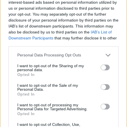
interest-based ads based on personal information utilized by
nemzetközi szinten már tízből négy munkavállaló
us or personal information disclosed to third parties prior to
dolgozik rugalmas munkarendben, nálunk csak
your opt-out. You may separately opt-out of the further
disclosure of your personal information by third parties on the
tízből három. Pedig a dolgozók szerint a távmunka
IAB’s list of downstream participants. This information may
és rugalmas időbeosztás növeli a hatékonyságot,
also be disclosed by us to third parties on the
IAB’s List of
ami a vállalatok számára is egyértelmű előnyt
Downstream Participants
that may further disclose it to other
jelent.
third parties.
Világszerte még mindig hagyományos munkarendben,
Personal Data Processing Opt Outs
irodában dolgozik a munkavállalók 68%-a a Randstad
I want to opt-out of the Sharing of my
Workmonitor első negyedéves felmérése szerint,
personal data.
Opted In
ugyanakkor a munkavállalók 44 százaléka nyilatkozott
úgy, hogy kezdenek elterjedni a rugalmas lehetőségek mind
I want to opt-out of the Sale of my
a munkavégzés helyét, mind az időbeosztást tekintve. India
Personal Data.
Opted In
és Kína járnak az élen, amihez minden bizonnyal
jelentősen...
I want to opt-out of processing my
Personal Data for Targeted Advertising.
Opted In
KEDVES OLVASÓNK!
I want to opt-out of Collection, Use,