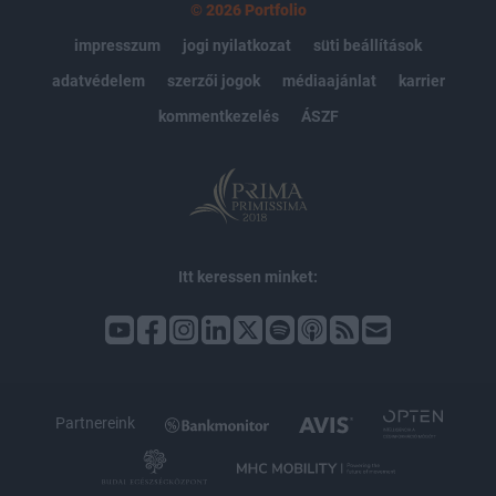
© 2026 Portfolio
impresszum
jogi nyilatkozat
süti beállítások
adatvédelem
szerzői jogok
médiaajánlat
karrier
kommentkezelés
ÁSZF
Itt keressen minket:
Partnereink