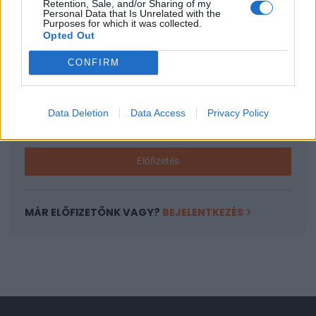
Retention, Sale, and/or Sharing of my
A keresett cikk a portfolio.hu hírarchívumához
Personal Data that Is Unrelated with the
Purposes for which it was collected.
tartozik, melynek olvasása előfizetéses
Opted Out
regisztrációhoz kötött.
CONFIRM
Az előfizetés a következőket tartalmazza:
Portfolio.hu teljes cikkarchívum
Kötéslisták: BÉT elmúlt 2 év napon belüli
Data Deletion
Data Access
Privacy Policy
kötéslistái
Előfizetés
MÁR ELŐFIZETŐNK VAGY?
BEJELENTKEZÉS