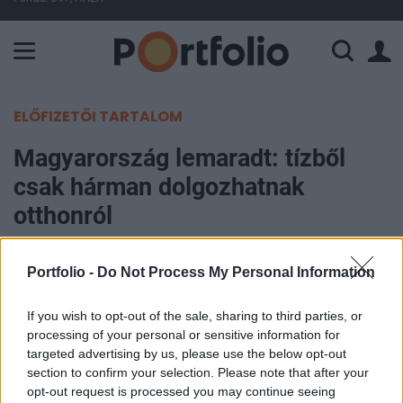
A Paksi Atomerőmű összteljesítménye 225 MW. A Duna vízállá
ELŐFIZETŐI TARTALOM
Magyarország lemaradt: tízből
csak hárman dolgozhatnak
otthonról
Portfolio
Portfolio -
Do Not Process My Personal Information
2018. július 23. 12:35
If you wish to opt-out of the sale, sharing to third parties, or
A magyar munkavállalók rugalmasságra vágynak,
processing of your personal or sensitive information for
ugyanakkor a hazai vállalatok még le vannak
targeted advertising by us, please use the below opt-out
section to confirm your selection. Please note that after your
maradva ezen a téren. A Randstad Workmonitor
opt-out request is processed you may continue seeing
első negyedéves felmérése szerint míg