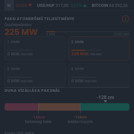
365,28
-0,03%
USD/HUF
317,00
0,01%
BITCOIN
64 292,26
-0
PAKSI ATOMERŐMŰ TELJESÍTMÉNYE
Összteljesítmény
225 MW
0 MW
2000 MW
1. blokk
2. blokk
0 MW
225 MW
/ 500 MW
/ 500 MW
3. blokk
4. blokk
0 MW
0 MW
/ 500 MW
/ 500 MW
DUNA VÍZÁLLÁSA PAKSNÁL
-128 cm
-144cm
-134cm
biztonsági határ
leállási küszöb
Forrás: OVF, HAEA