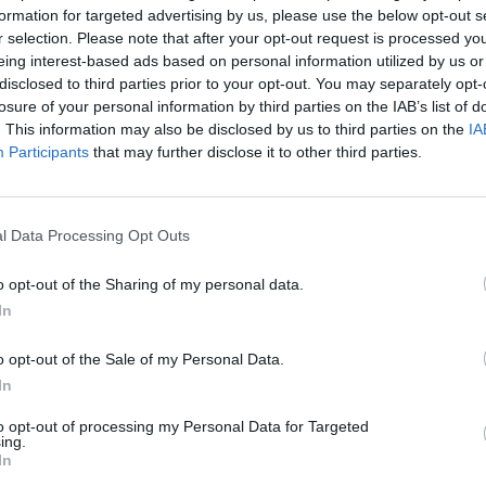
formation for targeted advertising by us, please use the below opt-out s
r selection. Please note that after your opt-out request is processed y
7:34
eing interest-based ads based on personal information utilized by us or
disclosed to third parties prior to your opt-out. You may separately opt-
an bejelentett tőkeemelés-sorozat első lépését valósí
losure of your personal information by third parties on the IAB’s list of
eddi határozatával hozzájárult, hogy a Kall Ingredients
. This information may also be disclosed by us to third parties on the
IA
 százalékos közvetlen, valamint a Talentis Group Zrt
Participants
that may further disclose it to other third parties.
nában lévő üzletrészeivel tőkét emeljenek a tőzsdei vá
mértéke meghaladja a 36,8 milliárd forintot.
l Data Processing Opt Outs
Kft., Konzum PE Magántőkealap 70 százalékos közvetlen, valami
közvetett tulajdonában lévő üzletrészeivel tőkét emelnek az Op
o opt-out of the Sharing of my personal data.
ország független szakértői jelentése, amely a Kall Ingredients K
In
zámított nettó saját tőke értékét több...
o opt-out of the Sale of my Personal Data.
In
ASÓNK!
to opt-out of processing my Personal Data for Targeted
ing.
a portfolio.hu hírarchívumához tartozik, melynek olvasása előf
In
ötött.