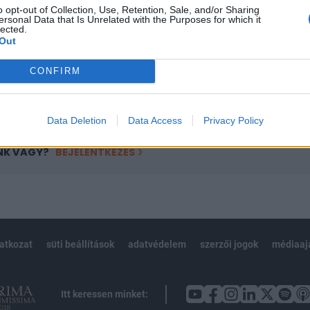
o opt-out of Collection, Use, Retention, Sale, and/or Sharing
övetkezőket tartalmazza:
ersonal Data that Is Unrelated with the Purposes for which it
lected.
 teljes cikkarchívum
Out
 BÉT elmúlt 2 év napon belüli
CONFIRM
Előfizetés
Data Deletion
Data Access
Privacy Policy
NK VAGY?
BEJELENTKEZÉS
latkozat
süti beállítások
adatvédelem
szerzői jogok
médiaaj
Itt keressen minket: