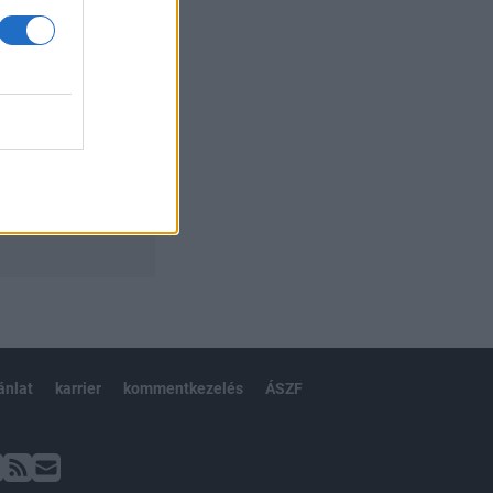
ánlat
karrier
kommentkezelés
ÁSZF