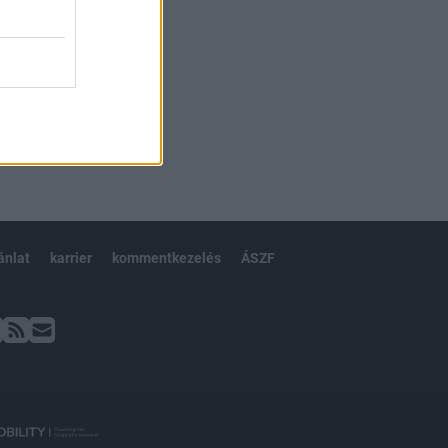
ánlat
karrier
kommentkezelés
ÁSZF