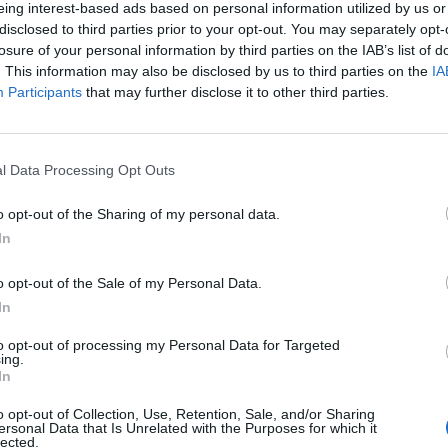
eing interest-based ads based on personal information utilized by us or
disclosed to third parties prior to your opt-out. You may separately opt-
teki zárás előtt lejtmenetbe kapcsoltak az Apple rés
losure of your personal information by third parties on the IAB’s list of
ntek meg, hogy a legújabb Kína elleni védővámok az am
. This information may also be disclosed by us to third parties on the
IA
Participants
that may further disclose it to other third parties.
részér is érinthetik, melyek a Távol-Keleten készülnek
ai elnök pénteken jelentette be, hogy kész további 267 milliárd 
etni "amikor csak akar". A nap második felében a Bloomberg sz
l Data Processing Opt Outs
 Apple termékeit is érinthetik. Állítólag az amerikai cég levelet
en azt írják, hogy az Apple Watch, az AirPod...
o opt-out of the Sharing of my personal data.
In
ASÓNK!
o opt-out of the Sale of my Personal Data.
In
a portfolio.hu hírarchívumához tartozik, melynek olvasása előf
ötött.
to opt-out of processing my Personal Data for Targeted
ing.
övetkezőket tartalmazza:
In
 teljes cikkarchívum
o opt-out of Collection, Use, Retention, Sale, and/or Sharing
 BÉT elmúlt 2 év napon belüli
ersonal Data that Is Unrelated with the Purposes for which it
lected.