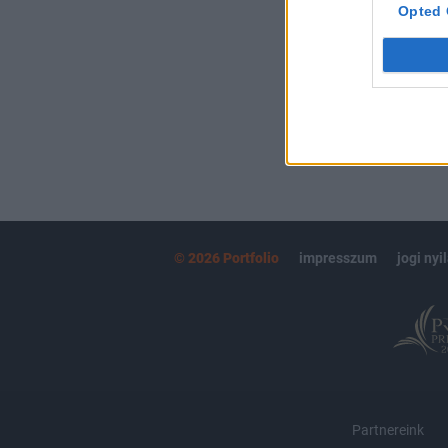
kötéslistái
Opted 
MÁR ELŐFIZETŐ
© 2026 Portfolio
impresszum
jogi nyi
Partnereink