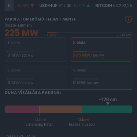
365,28
-0,03%
USD/HUF
317,00
0,01%
BITCOIN
64 292,26
-
PAKSI ATOMERŐMŰ TELJESÍTMÉNYE
Összteljesítmény
225 MW
0 MW
2000 MW
1. blokk
2. blokk
0 MW
225 MW
/ 500 MW
/ 500 MW
3. blokk
4. blokk
0 MW
0 MW
/ 500 MW
/ 500 MW
DUNA VÍZÁLLÁSA PAKSNÁL
-128 cm
-144cm
-134cm
biztonsági határ
leállási küszöb
Forrás: OVF, HAEA