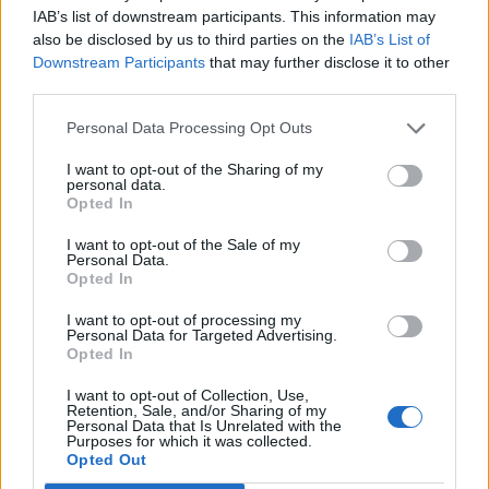
IAB’s list of downstream participants. This information may
vezetői, szakértői.
also be disclosed by us to third parties on the
IAB’s List of
Downstream Participants
that may further disclose it to other
Átalakuló brókerpiacA sajtótájékoztatón Szécsényi Bálint,
third parties.
az Equilor Befektetési Zrt. vezérigazgatója beszélt azokról
a tőzsdékről, ahol aktív a szolgáltató. Szécsényi elmondta,
Personal Data Processing Opt Outs
a prágai piac továbbra is rendkívül koncentrált, nagy
I want to opt-out of the Sharing of my
túlsúlya van a Woodnak, és a cseh brókercég a magyar
personal data.
piacon is erős szereplő, de a hazai szolgáltatók nálunk
Opted In
még a tőzsdei forgalom...
I want to opt-out of the Sale of my
Personal Data.
Opted In
KEDVES OLVASÓNK!
I want to opt-out of processing my
Personal Data for Targeted Advertising.
A keresett cikk a portfolio.hu hírarchívumához
Opted In
tartozik, melynek olvasása előfizetéses
regisztrációhoz kötött.
I want to opt-out of Collection, Use,
Retention, Sale, and/or Sharing of my
Personal Data that Is Unrelated with the
Az előfizetés a következőket tartalmazza:
Purposes for which it was collected.
Opted Out
Portfolio.hu teljes cikkarchívum
Kötéslisták: BÉT elmúlt 2 év napon belüli