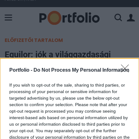
A Paksi Atomerőmű összteljesítménye 225 MW. A Duna vízállá
ELŐFIZETŐI TARTALOM
Equilor: jók a világgazdasági
kilátások, van fantázia az amerikai
Portfolio -
Do Not Process My Personal Information
részvényekben
If you wish to opt-out of the sale, sharing to third parties, or
Portfolio
processing of your personal or sensitive information for
2018. szeptember 12. 17:24
targeted advertising by us, please use the below opt-out
section to confirm your selection. Please note that after your
opt-out request is processed you may continue seeing
A hazai brókerpiac átalakulásáról, a régiós
interest-based ads based on personal information utilized by
cégfelvásárlási piaci trendekről, nemzetközi és
us or personal information disclosed to third parties prior to
hazai makrgazdasági és tőkepiaci tendenciákról
your opt-out. You may separately opt-out of the further
disclosure of your personal information by third parties on the
beszéltek egy mai sajtóeseményen az Equilor