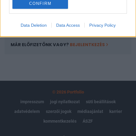
CONFIRM
kötéslistái
Előfizetés
Data Deletion
Data Access
Privacy Policy
MÁR ELŐFIZETŐNK VAGY?
BEJELENTKEZÉS
© 2026 Portfolio
impresszum
jogi nyilatkozat
süti beállítások
adatvédelem
szerzői jogok
médiaajánlat
karrier
kommentkezelés
ÁSZF