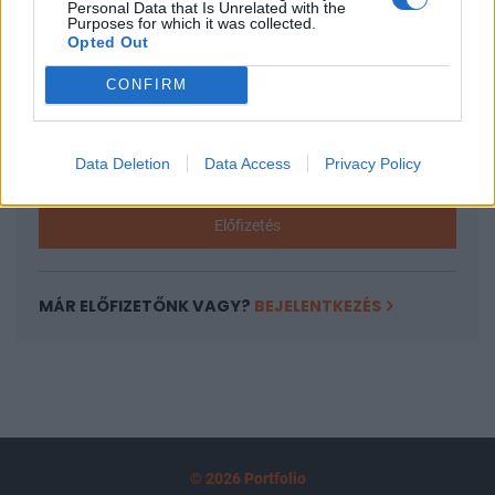
Personal Data that Is Unrelated with the
tartozik, melynek olvasása előfizetéses
Purposes for which it was collected.
Opted Out
regisztrációhoz kötött.
CONFIRM
Az előfizetés a következőket tartalmazza:
Portfolio.hu teljes cikkarchívum
Kötéslisták: BÉT elmúlt 2 év napon belüli
Data Deletion
Data Access
Privacy Policy
kötéslistái
Előfizetés
MÁR ELŐFIZETŐNK VAGY?
BEJELENTKEZÉS
© 2026 Portfolio