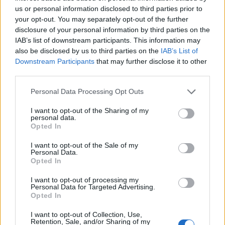
us or personal information disclosed to third parties prior to
végiggondoltuk, melyik részvénytársaságok
your opt-out. You may separately opt-out of the further
papírjairól lehet szó. Az egyelőre nem tiszta, miért
disclosure of your personal information by third parties on the
kellene átadni a részvénycsomagot, miért ne
IAB’s list of downstream participants. This information may
dedikálhatná a kormány a költségvetési
also be disclosed by us to third parties on the
IAB’s List of
Downstream Participants
that may further disclose it to other
osztalékbevételek egy részét a Corvinus
third parties.
működésére.
Personal Data Processing Opt Outs
Gulyás Gergely a mai Kormányinfón elmondta, hogy a
kormány döntött arról, hogy 2019 július elsejétől a
I want to opt-out of the Sharing of my
personal data.
Budapesti Corvinus Egyetem működtetését egy állami
Opted In
alapítású alapítvány veszi át, és azért, hogy a Corvinus
I want to opt-out of the Sale of my
hosszú távú fenntarthatósága biztosítható legyen, a
Personal Data.
kormány jelentős részvényvagyont bocsát majd az
Opted In
alapítvány rendelkezésére, amit az alapítvány csak...
I want to opt-out of processing my
Personal Data for Targeted Advertising.
Opted In
KEDVES OLVASÓNK!
I want to opt-out of Collection, Use,
A keresett cikk a portfolio.hu hírarchívumához
Retention, Sale, and/or Sharing of my