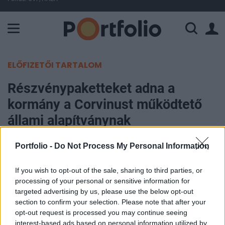
A Paksi Atomerőmű összteljesítménye 226 MW. A Duna vízállá
ELŐFIZETŐI TARTALOM
Részvénypaketteket adna a
kormány a Corvinust működtető
állami alapítványnak
Portfolio -
Do Not Process My Personal Information
Portfolio
2018. szeptember 13. 16:06
If you wish to opt-out of the sale, sharing to third parties, or
processing of your personal or sensitive information for
Részvénycsomagokat adna át a kormány a
targeted advertising by us, please use the below opt-out
Budapesti Corvinus Egyetemet működtető állami
section to confirm your selection. Please note that after your
alapítványnak, mondta el a mai Kormányinfón
opt-out request is processed you may continue seeing
Gulyás Gergely. Sokkal többet ennél nem tudunk,
interest-based ads based on personal information utilized by