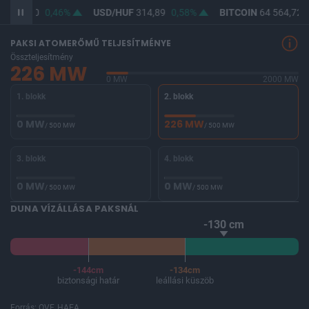
F
363,40
0,46%
USD/HUF
314,89
0,58%
BITCOIN
64 564,72
PAKSI ATOMERŐMŰ TELJESÍTMÉNYE
Összteljesítmény
226 MW
0 MW
2000 MW
1. blokk
2. blokk
0 MW
226 MW
/ 500 MW
/ 500 MW
3. blokk
4. blokk
0 MW
0 MW
/ 500 MW
/ 500 MW
DUNA VÍZÁLLÁSA PAKSNÁL
-130 cm
-144cm
-134cm
biztonsági határ
leállási küszöb
Forrás: OVF, HAEA