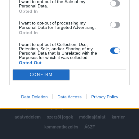
I want to opt-out of the Sale of my
Kötéslisták: BÉT elmúlt 2 év napon belüli
Personal Data.
kötéslistái
Opted In
I want to opt-out of processing my
Előfizetés
Personal Data for Targeted Advertising.
Opted In
I want to opt-out of Collection, Use,
MÁR ELŐFIZETŐNK VAGY?
BEJELENTKEZÉS
Retention, Sale, and/or Sharing of my
Personal Data that Is Unrelated with the
Purposes for which it was collected.
Opted Out
CONFIRM
Data Deletion
Data Access
Privacy Policy
© 2026 Portfolio
impresszum
jogi nyilatkozat
süti beállítások
adatvédelem
szerzői jogok
médiaajánlat
karrier
kommentkezelés
ÁSZF