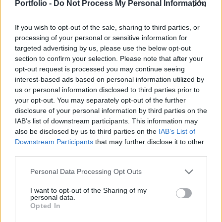
tőzsdeindexek. Amikor híre jött, hogy Trump a
Portfolio -
Do Not Process My Personal Information
kereskedés zárása után bejelenti, újabb kínai
termékekre vet ki vámot, tovább esett az
If you wish to opt-out of the sale, sharing to third parties, or
processing of your personal or sensitive information for
árfolyamok.
targeted advertising by us, please use the below opt-out
section to confirm your selection. Please note that after your
2018. szeptember 17. 22:03 Megosztás Eséssel zártak a
opt-out request is processed you may continue seeing
tőzsdék Trump bejelentése (pontosabban annak a
interest-based ads based on personal information utilized by
bejelentése, hogy rövidesen bejelent valamit) tovább
us or personal information disclosed to third parties prior to
rontotta az amerikai befektetők amúgy sem fényes kedvét,
your opt-out. You may separately opt-out of the further
így a három nagy tőzsdeindex mindegyike...
disclosure of your personal information by third parties on the
IAB’s list of downstream participants. This information may
also be disclosed by us to third parties on the
IAB’s List of
KEDVES OLVASÓNK!
Downstream Participants
that may further disclose it to other
third parties.
A keresett cikk a portfolio.hu hírarchívumához
tartozik, melynek olvasása előfizetéses
Personal Data Processing Opt Outs
regisztrációhoz kötött.
I want to opt-out of the Sharing of my
personal data.
Az előfizetés a következőket tartalmazza:
Opted In
Portfolio.hu teljes cikkarchívum