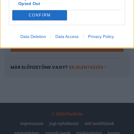
Opted Out
Az előfizetés a következőket tartalmazza:
Portfolio.hu teljes cikkarchívum
CONFIRM
Kötéslisták: BÉT elmúlt 2 év napon belüli
kötéslistái
Data Deletion
Data Access
Privacy Policy
Előfizetés
MÁR ELŐFIZETŐNK VAGY?
BEJELENTKEZÉS
© 2026 Portfolio
impresszum
jogi nyilatkozat
süti beállítások
adatvédelem
szerzői jogok
médiaajánlat
karrier