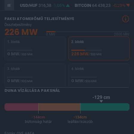
0,8%
USD/HUF
316,38
1,06%
BITCOIN
64 438,23
-0,25%
PAKSI ATOMERŐMŰ TELJESÍTMÉNYE
Összteljesítmény
226 MW
0 MW
2000 MW
1. blokk
2. blokk
0 MW
226 MW
/ 500 MW
/ 500 MW
3. blokk
4. blokk
0 MW
0 MW
/ 500 MW
/ 500 MW
DUNA VÍZÁLLÁSA PAKSNÁL
-129 cm
-144cm
-134cm
biztonsági határ
leállási küszöb
Forrás: OVF, HAEA