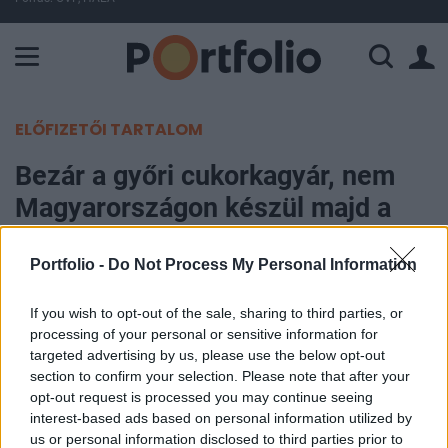
A Paksi Atomerőmű összteljesítménye 226 MW. A Duna vízállá
ELŐFIZETŐI TARTALOM
Bezár a győri cukorkagyár, nem
Magyarországon készül majd a
Negro
Portfolio -
Do Not Process My Personal Information
MTI
If you wish to opt-out of the sale, sharing to third parties, or
2018. szeptember 20. 17:02
processing of your personal or sensitive information for
targeted advertising by us, please use the below opt-out
A snackgyártó Mondelez International vállalat
section to confirm your selection. Please note that after your
áthelyezi a Negro cukorkák gyártását a
opt-out request is processed you may continue seeing
törökországi Gebzében található üzemébe jövő év
interest-based ads based on personal information utilized by
us or personal information disclosed to third parties prior to
június végéig, ezzel megszűnik a Győri Keksz Kft.