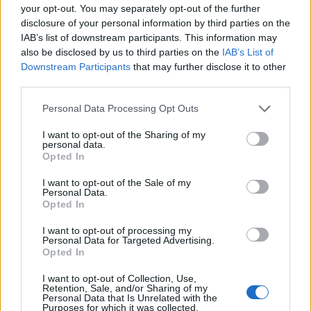
your opt-out. You may separately opt-out of the further
által üzemeltetett cukorkagyár működése
disclosure of your personal information by third parties on the
Győrben - tájékoztatta a Mondelez Hungária Kft.,
IAB’s list of downstream participants. This information may
valamint a Győri Keksz Kft. kommunikációs
also be disclosed by us to third parties on the
IAB’s List of
Downstream Participants
that may further disclose it to other
tanácsadója csütörtökön az MTI-t.
third parties.
Kertész Péter elmondta, hogy az üzemben dolgozó 35
Personal Data Processing Opt Outs
embert csütörtökön értesítette a gyár vezetősége a
döntésről. Október végéig pedig befejeződik a Halls
I want to opt-out of the Sharing of my
personal data.
cukorkák gyártásának áttelepítése a cég új cukorka- és
Opted In
rágógumigyártó üzemébe, a lengyelországi Skarmibierzbe,
amelyet 2016 év elején jelentettek be. A kommunikációs
I want to opt-out of the Sale of my
Personal Data.
tanácsadó emlékeztetett, hogy 2016...
Opted In
I want to opt-out of processing my
Personal Data for Targeted Advertising.
KEDVES OLVASÓNK!
Opted In
A keresett cikk a portfolio.hu hírarchívumához
I want to opt-out of Collection, Use,
tartozik, melynek olvasása előfizetéses
Retention, Sale, and/or Sharing of my
Personal Data that Is Unrelated with the
regisztrációhoz kötött.
Purposes for which it was collected.