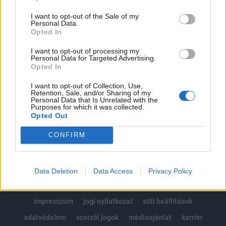
Az előfizetés a következőket tartalmazza:
I want to opt-out of the Sale of my
Portfolio.hu teljes cikkarchívum
Personal Data.
Kötéslisták: BÉT elmúlt 2 év napon belüli
Opted In
kötéslistái
I want to opt-out of processing my
Personal Data for Targeted Advertising.
Opted In
Előfizetés
I want to opt-out of Collection, Use,
Retention, Sale, and/or Sharing of my
Personal Data that Is Unrelated with the
MÁR ELŐFIZETŐNK VAGY?
BEJELENTKEZÉS
Purposes for which it was collected.
Opted Out
CONFIRM
Data Deletion
Data Access
Privacy Policy
© 2026 Portfolio
impresszum
jogi nyilatkozat
süti beállítások
adatvédelem
szerzői jogok
médiaajánlat
karrier