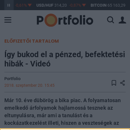
363,17
-0,61%
USD/HUF
314,20
-0,87%
BITCOIN
65 163,29
0
ELŐFIZETŐI TARTALOM
Így bukod el a pénzed, befektetési
hibák - Videó
Portfolio
2018. szeptember 20. 15:45
Már 10. éve dübörög a bika piac. A folyamatosan
emelkedő árfolyamok hajlamossá tesznek az
eltunyulásra, már ami a tanulást és a
kockázatkezelést illeti, hiszen a veszteségek az