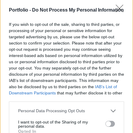
elmúlt években jellemzően hónapokon belül
begyógyultak. A tőzsdén azonban két dolog biztos,
Portfolio -
Do Not Process My Personal Information
az egyik, hogy minden bizonytalan, a másik pedig
a állandó változás. A jövő tehát vélhetően más
If you wish to opt-out of the sale, sharing to third parties, or
processing of your personal or sensitive information for
világot hoz, mint ami a múlt volt. Biztonsági öv
targeted advertising by us, please use the below opt-out
gyanánt, a videóban néhány a befektetéssel
section to confirm your selection. Please note that after your
kapcsolatos téves szemléletmódod tekintünk át.
opt-out request is processed you may continue seeing
interest-based ads based on personal information utilized by
Online előadások és délutáni szemináriumok a Portfolio
us or personal information disclosed to third parties prior to
Trade Akadémián. A jelen írás nem minősül befektetési
your opt-out. You may separately opt-out of the further
tanácsadásnak vagy befektetési ajánlásnak. Részletes jogi
disclosure of your personal information by third parties on the
IAB’s list of downstream participants. This information may
információ
also be disclosed by us to third parties on the
IAB’s List of
Downstream Participants
that may further disclose it to other
third parties.
KEDVES OLVASÓNK!
A keresett cikk a portfolio.hu hírarchívumához
Personal Data Processing Opt Outs
tartozik, melynek olvasása előfizetéses
I want to opt-out of the Sharing of my
regisztrációhoz kötött.
personal data.
Opted In