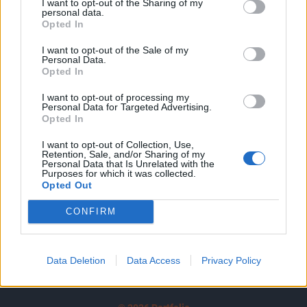
I want to opt-out of the Sharing of my
A keresett cikk a portfolio.hu hírarchívumához
personal data.
tartozik, melynek olvasása előfizetéses
Opted In
regisztrációhoz kötött.
I want to opt-out of the Sale of my
Personal Data.
Az előfizetés a következőket tartalmazza:
Opted In
Portfolio.hu teljes cikkarchívum
I want to opt-out of processing my
Kötéslisták: BÉT elmúlt 2 év napon belüli
Personal Data for Targeted Advertising.
kötéslistái
Opted In
I want to opt-out of Collection, Use,
Előfizetés
Retention, Sale, and/or Sharing of my
Personal Data that Is Unrelated with the
Purposes for which it was collected.
Opted Out
MÁR ELŐFIZETŐNK VAGY?
BEJELENTKEZÉS
CONFIRM
Data Deletion
Data Access
Privacy Policy