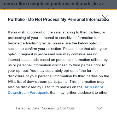
nemzetközi cégek célpontjaivá váljanak, de az
biztos, hogy van mit behozni, derült ki az Internet
Hungary egyik kerekasztal beszélgetésén. A panel
Portfolio -
Do Not Process My Personal Information
tagjai szerint probléma cégméret, a világra nyitott
menedzserek hiánya, a befelé fordulás és az
If you wish to opt-out of the sale, sharing to third parties, or
ambíciók hiánya is.
processing of your personal or sensitive information for
targeted advertising by us, please use the below opt-out
section to confirm your selection. Please note that after your
A Közép-Kelet európai régióban Csehországban kiugróan
opt-out request is processed you may continue seeing
magas a vállalat felvásárlási tranzakciók száma, de
interest-based ads based on personal information utilized by
Lengyelországban is számottevően több, mint a magyar
us or personal information disclosed to third parties prior to
piacon - derült ki az Internet Hungary konferencia
your opt-out. You may separately opt-out of the further
befektetői panelbeszélgetésén. A résztvevők egyetértettek
disclosure of your personal information by third parties on the
abban, hogy a piaci viszonyok kedveznek a
IAB’s list of downstream participants. This information may
cégfelvásárlásoknak, a vevői oldalon van tőke, olcsó a
also be disclosed by us to third parties on the
IAB’s List of
Downstream Participants
that may further disclose it to other
külső...
third parties.
Personal Data Processing Opt Outs
KEDVES OLVASÓNK!