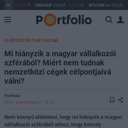
363,10
-0,63%
USD/HUF
313,95
-0,95%
BITCOIN
64 732,06
0
ELŐFIZETŐI TARTALOM
Mi hiányzik a magyar vállalkozói
szférából? Miért nem tudnak
nemzetközi cégek célpontjaivá
válni?
Portfolio
2018. szeptember 27. 16:15
Nem könnyű eldönteni, hogy mi hiányzik a magyar
vállalkozói szférából ahhoz, hogy komoly