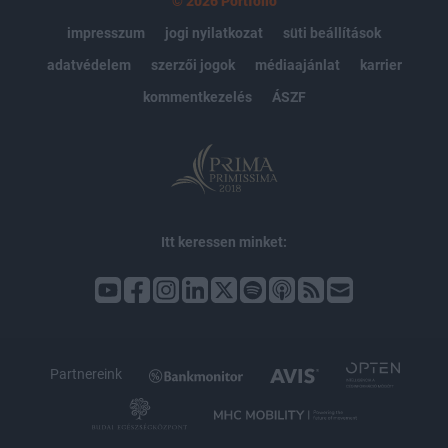
© 2026 Portfolio
impresszum
jogi nyilatkozat
süti beállítások
adatvédelem
szerzői jogok
médiaajánlat
karrier
kommentkezelés
ÁSZF
Itt keressen minket:
Partnereink