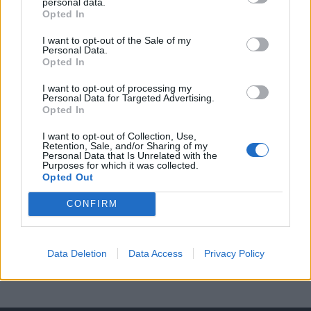
KEDVES OLVASÓNK!
personal data.
Opted In
A keresett cikk a portfolio.hu hírarchívumához
I want to opt-out of the Sale of my
tartozik, melynek olvasása előfizetéses
Personal Data.
regisztrációhoz kötött.
Opted In
Az előfizetés a következőket tartalmazza:
I want to opt-out of processing my
Personal Data for Targeted Advertising.
Portfolio.hu teljes cikkarchívum
Opted In
Kötéslisták: BÉT elmúlt 2 év napon belüli
I want to opt-out of Collection, Use,
kötéslistái
Retention, Sale, and/or Sharing of my
Personal Data that Is Unrelated with the
Purposes for which it was collected.
Előfizetés
Opted Out
CONFIRM
MÁR ELŐFIZETŐNK VAGY?
BEJELENTKEZÉS
Data Deletion
Data Access
Privacy Policy