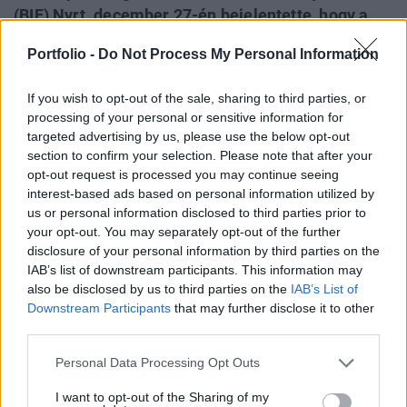
(BIF) Nyrt. december 27-én bejelentette, hogy a
társaságot, mint szabályozott ingatlanbefektetési
Portfolio -
Do Not Process My Personal Information
társaságot (SZIT) nyilvántartásba vették. Az MKB
elemzői gyorskommentárban értékelték a
If you wish to opt-out of the sale, sharing to third parties, or
bejelentést, fenntartva a BIF részvényeire
processing of your personal or sensitive information for
vonatkozó 2290 forintos célárukat, ami 7
targeted advertising by us, please use the below opt-out
section to confirm your selection. Please note that after your
százalékkal magasabb, mint a részvény pénteki
opt-out request is processed you may continue seeing
záróára.
interest-based ads based on personal information utilized by
us or personal information disclosed to third parties prior to
Az MKB elemzői fenntartják a 2290 forintos célárukatA
your opt-out. You may separately opt-out of the further
Budapesti Ingatlan Hasznosítási és Fejlesztési (BIF) Nyrt.
disclosure of your personal information by third parties on the
december 27-én jelentette be, hogy a társaság által a
IAB’s list of downstream participants. This information may
Nemzeti Adó és Vámhivatalnál (NAV) 2018. december 20-
also be disclosed by us to third parties on the
IAB’s List of
án kezdeményezett kérelmét a NAV jóváhagyta, a
Downstream Participants
that may further disclose it to other
third parties.
társaságot 2018. december 31- hatállyal, mint szabályozott
ingatlanbefektetési társaságot nyilvántartásba...
Personal Data Processing Opt Outs
I want to opt-out of the Sharing of my