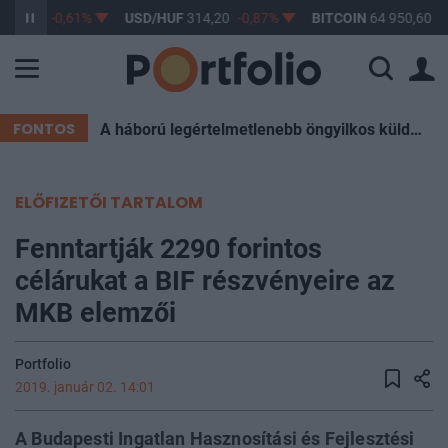
363,17
-0,61%
USD/HUF
314,20
-0,87%
BITCOIN
64 950,60
0
FONTOS
A háború legértelmetlenebb öngyilkos küldetése mutatja meg, mekkorát is hibázott valójában Donald Trump
ELŐFIZETŐI TARTALOM
Fenntartják 2290 forintos
célárukat a BIF részvényeire az
MKB elemzői
Portfolio
2019. január 02. 14:01
A Budapesti Ingatlan Hasznosítási és Fejlesztési