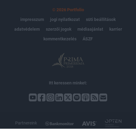
© 2026 Portfolio
impresszum
jogi nyilatkozat
süti beállítások
adatvédelem
szerzői jogok
médiaajánlat
karrier
kommentkezelés
ÁSZF
Itt keressen minket:
Partnereink