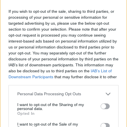
Budapesten.
If you wish to opt-out of the sale, sharing to third parties, or
A Tungsrammal kötött a kormány 80. stratégiai
processing of your personal or sensitive information for
együttműködési megállapodása, amelyek között azonban
targeted advertising by us, please use the below opt-out
mindössze 7 magyar vállalat található. A társaság 2018-
section to confirm your selection. Please note that after your
ban került ismét hazai tulajdonba, miután a General
opt-out request is processed you may continue seeing
Electric (GE) regionális fényforrás-, valamint globális
interest-based ads based on personal information utilized by
autólámpa-ágazatát magyar tulajdonos, a Jörg Bauer, a GE
us or personal information disclosed to third parties prior to
your opt-out. You may separately opt-out of the further
korábbi felső vezetője irányította Tunsgram-csoport...
disclosure of your personal information by third parties on the
IAB’s list of downstream participants. This information may
also be disclosed by us to third parties on the
IAB’s List of
KEDVES OLVASÓNK!
Downstream Participants
that may further disclose it to other
A keresett cikk a portfolio.hu hírarchívumához
third parties.
tartozik, melynek olvasása előfizetéses
Personal Data Processing Opt Outs
regisztrációhoz kötött.
I want to opt-out of the Sharing of my
Az előfizetés a következőket tartalmazza:
personal data.
Opted In
Portfolio.hu teljes cikkarchívum
Kötéslisták: BÉT elmúlt 2 év napon belüli
I want to opt-out of the Sale of my