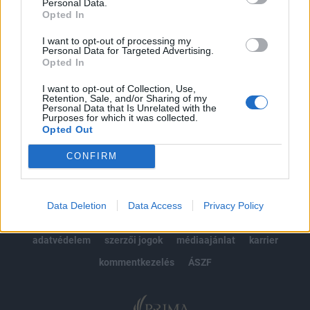
kötéslistái
Personal Data.
Opted In
Előfizetés
I want to opt-out of processing my
Personal Data for Targeted Advertising.
Opted In
MÁR ELŐFIZETŐNK VAGY?
BEJELENTKEZÉS
I want to opt-out of Collection, Use,
Retention, Sale, and/or Sharing of my
Personal Data that Is Unrelated with the
Purposes for which it was collected.
Opted Out
CONFIRM
© 2026 Portfolio
Data Deletion
Data Access
Privacy Policy
impresszum
jogi nyilatkozat
süti beállítások
adatvédelem
szerzői jogok
médiaajánlat
karrier
kommentkezelés
ÁSZF