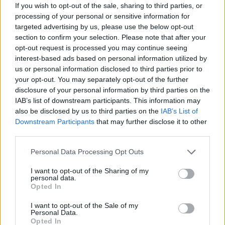
meghirdetett és 2018. november 28-án meghosszabbított
If you wish to opt-out of the sale, sharing to third parties, or
processing of your personal or sensitive information for
2018-as részvényvisszavásárlási programja keretében,
targeted advertising by us, please use the below opt-out
2019. január 9-én 380 darab Alteo részvényt vásárolt 655
section to confirm your selection. Please note that after your
forintos áron. Az ügyletet követően az Alteo-csoport
opt-out request is processed you may continue seeing
összesen 778 395 darab Alteo törzsrészvénnyel
interest-based ads based on personal information utilized by
rendelkezik.(BÉT)A jelen írás nem minősül befektetési...
us or personal information disclosed to third parties prior to
your opt-out. You may separately opt-out of the further
disclosure of your personal information by third parties on the
KEDVES OLVASÓNK!
IAB’s list of downstream participants. This information may
also be disclosed by us to third parties on the
IAB’s List of
A keresett cikk a portfolio.hu hírarchívumához
Downstream Participants
that may further disclose it to other
tartozik, melynek olvasása előfizetéses
third parties.
regisztrációhoz kötött.
Personal Data Processing Opt Outs
Az előfizetés a következőket tartalmazza:
I want to opt-out of the Sharing of my
Portfolio.hu teljes cikkarchívum
personal data.
Kötéslisták: BÉT elmúlt 2 év napon belüli
Opted In
kötéslistái
I want to opt-out of the Sale of my
Personal Data.
Opted In
Előfizetés