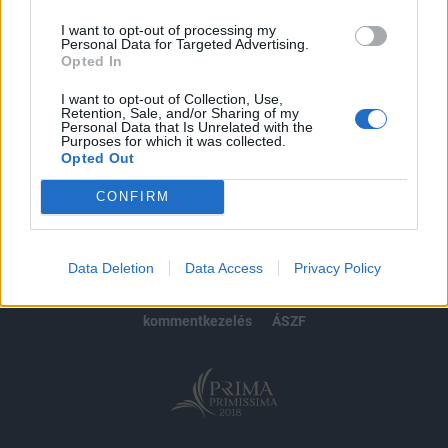
I want to opt-out of processing my
Personal Data for Targeted Advertising.
Opted In
MÁR ELŐFIZETŐNK VAGY?
BEJELENTKEZÉS
I want to opt-out of Collection, Use,
Retention, Sale, and/or Sharing of my
Personal Data that Is Unrelated with the
Purposes for which it was collected.
Opted Out
CONFIRM
© 2026 Portfolio
impresszum
jogi nyilatkozat
süti beállítások
Data Deletion
Data Access
Privacy Policy
adatvédelem
szerzői jogok
médiaajánlat
karrier
kommentkezelés
ÁSZF