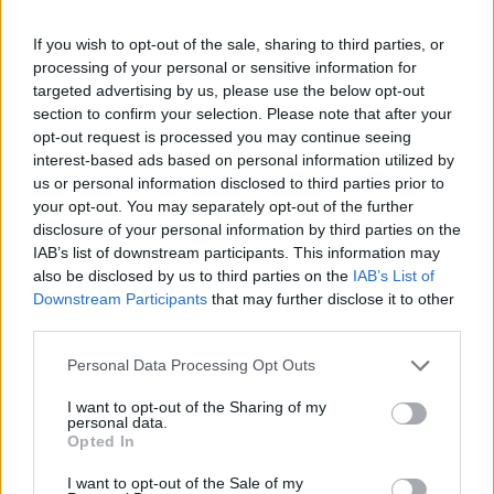
időtartamra elkülöníti.
If you wish to opt-out of the sale, sharing to third parties, or
Az elkülönítéssel egyidejűleg az Ehep részvényeinek
processing of your personal or sensitive information for
kereskedése során az alkalmazott kereskedési modellt
targeted advertising by us, please use the below opt-out
"Folyamatos kereskedés aukciókkal Kereskedési Modellről"
section to confirm your selection. Please note that after your
"Aukciós Kereskedési Modellre" módosítja. A BÉT
opt-out request is processed you may continue seeing
vezérigazgatója figyelmezteti a cég részvényeseit, hogy
interest-based ads based on personal information utilized by
haladéktalanul intézkedjenek a jogszabályi előírásoknak
us or personal information disclosed to third parties prior to
your opt-out. You may separately opt-out of the further
megfelelő működés helyreállításáról...
disclosure of your personal information by third parties on the
IAB’s list of downstream participants. This information may
also be disclosed by us to third parties on the
IAB’s List of
KEDVES OLVASÓNK!
Downstream Participants
that may further disclose it to other
A keresett cikk a portfolio.hu hírarchívumához
third parties.
tartozik, melynek olvasása előfizetéses
Personal Data Processing Opt Outs
regisztrációhoz kötött.
I want to opt-out of the Sharing of my
Az előfizetés a következőket tartalmazza:
personal data.
Opted In
Portfolio.hu teljes cikkarchívum
Kötéslisták: BÉT elmúlt 2 év napon belüli
I want to opt-out of the Sale of my