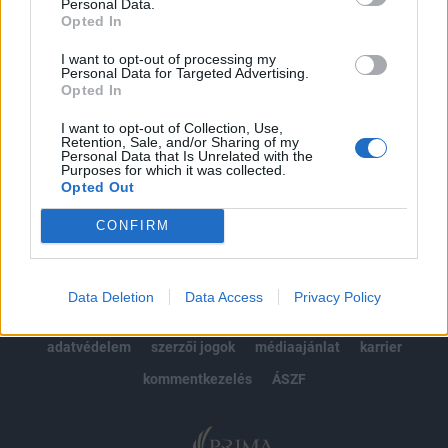
kötéslistái
Personal Data.
Opted In
Előfizetés
I want to opt-out of processing my
Personal Data for Targeted Advertising.
Opted In
MÁR ELŐFIZETŐNK VAGY?
BEJELENTKEZÉS
I want to opt-out of Collection, Use,
Retention, Sale, and/or Sharing of my
Personal Data that Is Unrelated with the
Purposes for which it was collected.
Opted Out
CONFIRM
© 2026 Portfolio
Data Deletion
Data Access
Privacy Policy
impresszum
jogi nyilatkozat
süti beállítások
adatvédelem
szerzői jogok
médiaajánlat
karrier
kommentkezelés
ÁSZF