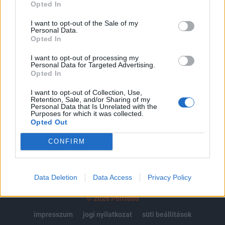
regisztrációhoz kötött.
Opted In
Az előfizetés a következőket tartalmazza:
I want to opt-out of the Sale of my
Personal Data.
Portfolio.hu teljes cikkarchívum
Opted In
Kötéslisták: BÉT elmúlt 2 év napon belüli
I want to opt-out of processing my
kötéslistái
Personal Data for Targeted Advertising.
Opted In
Előfizetés
I want to opt-out of Collection, Use,
Retention, Sale, and/or Sharing of my
Personal Data that Is Unrelated with the
Purposes for which it was collected.
MÁR ELŐFIZETŐNK VAGY?
BEJELENTKEZÉS
Opted Out
CONFIRM
Data Deletion
Data Access
Privacy Policy
© 2026 Portfolio
impresszum
jogi nyilatkozat
süti beállítások