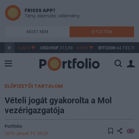
FRISSS APP!
Tény, elemzés, vélemény
MOST NEM
LETÖLTÖM
363,14
-0,62%
USD/HUF
313,99
-0,94%
BITCOIN
64 733,78
ELŐFIZETŐI TARTALOM
Vételi jogát gyakorolta a Mol
vezérigazgatója
Portfolio
2019. január 15. 09:20