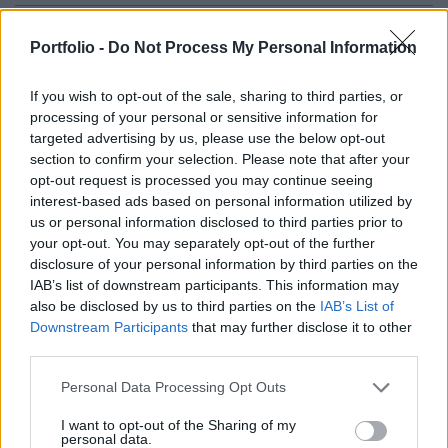
Molnár József, a Mol-csoport vezérigazgatója
Portfolio -
Do Not Process My Personal Information
január 11-én a hosszú távú ösztönző
részvényopciós program keretében pénzügyi
If you wish to opt-out of the sale, sharing to third parties, or
elszámolásos vételi jogot gyakorolt a társaság
processing of your personal or sensitive information for
törzsrészvényeire vonatkozóan.
targeted advertising by us, please use the below opt-out
section to confirm your selection. Please note that after your
opt-out request is processed you may continue seeing
A társaság közlése alapján az ügylet lehívási árfolyama
interest-based ads based on personal information utilized by
1669 forint, az elszámolási árfolyam pedig 3214 forint, a
us or personal information disclosed to third parties prior to
tranzakció 144 000 darab részvényre vonatkozik. A
your opt-out. You may separately opt-out of the further
tranzakció nem járt részvénymozgással. Kedden reggel a
disclosure of your personal information by third parties on the
nyitás után pár perccel fél százalékot közelítő mértékű
IAB’s list of downstream participants. This information may
erősödést mutat a Mol-részvény árfolyama.(BÉT)
also be disclosed by us to third parties on the
IAB’s List of
Downstream Participants
that may further disclose it to other
third parties.
KEDVES OLVASÓNK!
Personal Data Processing Opt Outs
A keresett cikk a portfolio.hu hírarchívumához
I want to opt-out of the Sharing of my
tartozik, melynek olvasása előfizetéses
personal data.