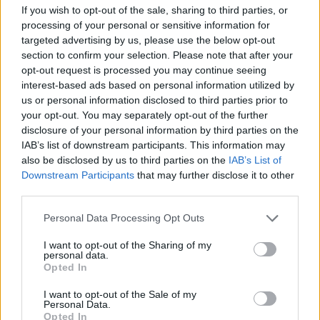
If you wish to opt-out of the sale, sharing to third parties, or
ajánlat szerint ez év január 1-jétől tíz és 2020. január 1-jétől
processing of your personal or sensitive information for
további tíz százalékkal emelnék a béreket.Ezt az ajánlatot
targeted advertising by us, please use the below opt-out
az Audi Hungária Független Szakszervezete (AHFSZ)
section to confirm your selection. Please note that after your
azonban nem fogadta el, s hétfőn megalakították a
opt-out request is processed you may continue seeing
sztrájkbizottságot. A tájékoztatás szerint a sztrájkbizottság
interest-based ads based on personal information utilized by
megalakulása óta intenzívebben...
us or personal information disclosed to third parties prior to
your opt-out. You may separately opt-out of the further
disclosure of your personal information by third parties on the
KEDVES OLVASÓNK!
IAB’s list of downstream participants. This information may
also be disclosed by us to third parties on the
IAB’s List of
A keresett cikk a portfolio.hu hírarchívumához
Downstream Participants
that may further disclose it to other
tartozik, melynek olvasása előfizetéses
third parties.
regisztrációhoz kötött.
Personal Data Processing Opt Outs
Az előfizetés a következőket tartalmazza:
I want to opt-out of the Sharing of my
Portfolio.hu teljes cikkarchívum
personal data.
Opted In
Kötéslisták: BÉT elmúlt 2 év napon belüli
kötéslistái
I want to opt-out of the Sale of my
Personal Data.
Opted In