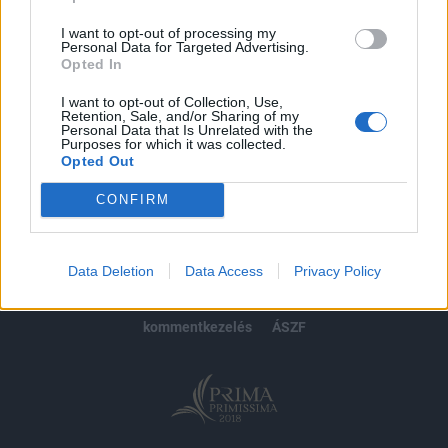
Előfizetés
I want to opt-out of processing my
Personal Data for Targeted Advertising.
Opted In
MÁR ELŐFIZETŐNK VAGY?
BEJELENTKEZÉS
I want to opt-out of Collection, Use,
Retention, Sale, and/or Sharing of my
Personal Data that Is Unrelated with the
Purposes for which it was collected.
Opted Out
CONFIRM
© 2026 Portfolio
impresszum
jogi nyilatkozat
süti beállítások
Data Deletion
Data Access
Privacy Policy
adatvédelem
szerzői jogok
médiaajánlat
karrier
kommentkezelés
ÁSZF