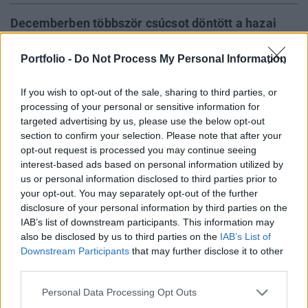
Decemberben többször csúcsot döntött a hazai
villamosenergia-fogyasztás, a növekvő kereslet
mellett a hazai termelés mérséklődött tavalyhoz
Portfolio -
Do Not Process My Personal Information
viszonyítva. Az elmúlt évekhez viszonyítva az
If you wish to opt-out of the sale, sharing to third parties, or
egész régióban magas volt a villamos energia ára
processing of your personal or sensitive information for
decemberben, a havi átlag alapján a magyar
targeted advertising by us, please use the below opt-out
másnapi piac volt a legdrágább.
section to confirm your selection. Please note that after your
opt-out request is processed you may continue seeing
A Magyar Energetikai és Közmű-szabályozási Hivatal
interest-based ads based on personal information utilized by
(MEKH) havi villamos energia piacmonitoring riportja
us or personal information disclosed to third parties prior to
alapján a decemberi piaci események rövid áttekintése: Az
your opt-out. You may separately opt-out of the further
disclosure of your personal information by third parties on the
elmúlt évekhez viszonyítva decemberben magas volt a
IAB’s list of downstream participants. This information may
villamos energia ára, a régióban a magyar másnapi ár volt
also be disclosed by us to third parties on the
IAB’s List of
a legmagasabb.A tényezőárak ellentétes irányba változtak:
Downstream Participants
that may further disclose it to other
a szén és a földgáz ára mérséklődött...
third parties.
Personal Data Processing Opt Outs
KEDVES OLVASÓNK!