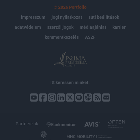
© 2026 Portfolio
impresszum
jogi nyilatkozat
süti beállítások
adatvédelem
szerzői jogok
médiaajánlat
karrier
kommentkezelés
ÁSZF
Itt keressen minket:
Partnereink