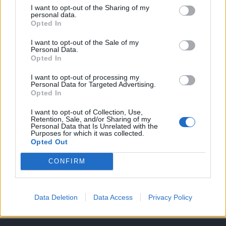
I want to opt-out of the Sharing of my
personal data.
A keresett cikk a portfolio.hu hírarchívumához
Opted In
tartozik, melynek olvasása előfizetéses
regisztrációhoz kötött.
I want to opt-out of the Sale of my
Personal Data.
Opted In
Az előfizetés a következőket tartalmazza:
Portfolio.hu teljes cikkarchívum
I want to opt-out of processing my
Kötéslisták: BÉT elmúlt 2 év napon belüli
Personal Data for Targeted Advertising.
Opted In
kötéslistái
I want to opt-out of Collection, Use,
Retention, Sale, and/or Sharing of my
Előfizetés
Personal Data that Is Unrelated with the
Purposes for which it was collected.
Opted Out
MÁR ELŐFIZETŐNK VAGY?
BEJELENTKEZÉS
CONFIRM
Data Deletion
Data Access
Privacy Policy