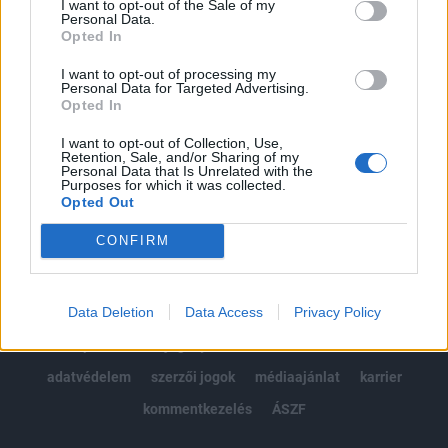
I want to opt-out of the Sale of my
Kötéslisták: BÉT elmúlt 2 év napon belüli
Personal Data.
kötéslistái
Opted In
I want to opt-out of processing my
Előfizetés
Personal Data for Targeted Advertising.
Opted In
I want to opt-out of Collection, Use,
MÁR ELŐFIZETŐNK VAGY?
BEJELENTKEZÉS
Retention, Sale, and/or Sharing of my
Personal Data that Is Unrelated with the
Purposes for which it was collected.
Opted Out
CONFIRM
Data Deletion
Data Access
Privacy Policy
© 2026 Portfolio
impresszum
jogi nyilatkozat
süti beállítások
adatvédelem
szerzői jogok
médiaajánlat
karrier
kommentkezelés
ÁSZF