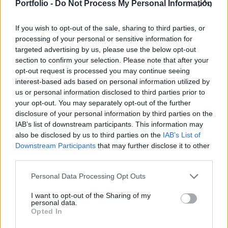
legkézenfekvőbb megoldás az idő és a kitartás.
Portfolio -
Do Not Process My Personal Information
Ami a Szent Grált illeti, az meg ott van mindenki
orra előtt, és az nem más mint a fejlett piacokra
If you wish to opt-out of the sale, sharing to third parties, or
processing of your personal or sensitive information for
történő tőzsdei befektetés.
targeted advertising by us, please use the below opt-out
section to confirm your selection. Please note that after your
Mi a titok kulcsa és mi a megoldás? A videóból megtudod
opt-out request is processed you may continue seeing
a részleteket. Részvények és index követő ETF-ek a
interest-based ads based on personal information utilized by
Portfolio Online Tőzsdén. A jelen írás nem minősül
us or personal information disclosed to third parties prior to
befektetési tanácsadásnak vagy befektetési ajánlásnak.
your opt-out. You may separately opt-out of the further
Részletes jogi információ
disclosure of your personal information by third parties on the
IAB’s list of downstream participants. This information may
also be disclosed by us to third parties on the
IAB’s List of
KEDVES OLVASÓNK!
Downstream Participants
that may further disclose it to other
third parties.
A keresett cikk a portfolio.hu hírarchívumához
tartozik, melynek olvasása előfizetéses
Personal Data Processing Opt Outs
regisztrációhoz kötött.
I want to opt-out of the Sharing of my
personal data.
Az előfizetés a következőket tartalmazza:
Opted In
Portfolio.hu teljes cikkarchívum