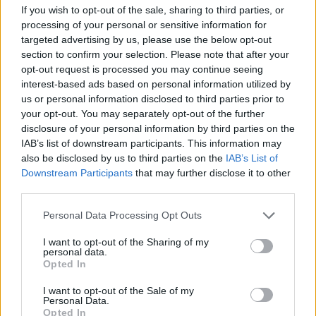
If you wish to opt-out of the sale, sharing to third parties, or
benziné 342 forint lesz. A gázolaj ára legutóbb múlt
processing of your personal or sensitive information for
szerdán emelkedett, 2 forinttal 384 forintra. A benzin ára
targeted advertising by us, please use the below opt-out
január 16-án változott utoljára, 4 forinttal 345 forintra
section to confirm your selection. Please note that after your
emelkedett. Az autósok 50 forintos különbséget is
opt-out request is processed you may continue seeing
tapasztalhatnak a töltőállomások árai között. A benzin ára
interest-based ads based on personal information utilized by
2012. április elején érte el csúcsát...
us or personal information disclosed to third parties prior to
your opt-out. You may separately opt-out of the further
disclosure of your personal information by third parties on the
KEDVES OLVASÓNK!
IAB’s list of downstream participants. This information may
also be disclosed by us to third parties on the
IAB’s List of
A keresett cikk a portfolio.hu hírarchívumához
Downstream Participants
that may further disclose it to other
tartozik, melynek olvasása előfizetéses
third parties.
regisztrációhoz kötött.
Personal Data Processing Opt Outs
Az előfizetés a következőket tartalmazza:
I want to opt-out of the Sharing of my
Portfolio.hu teljes cikkarchívum
personal data.
Opted In
Kötéslisták: BÉT elmúlt 2 év napon belüli
kötéslistái
I want to opt-out of the Sale of my
Personal Data.
Opted In