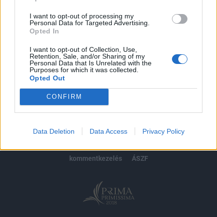
Előfizetés
I want to opt-out of processing my
Personal Data for Targeted Advertising.
Opted In
MÁR ELŐFIZETŐNK VAGY?
BEJELENTKEZÉS
I want to opt-out of Collection, Use,
Retention, Sale, and/or Sharing of my
Personal Data that Is Unrelated with the
Purposes for which it was collected.
Opted Out
CONFIRM
© 2026 Portfolio
impresszum
jogi nyilatkozat
süti beállítások
Data Deletion
Data Access
Privacy Policy
adatvédelem
szerzői jogok
médiaajánlat
karrier
kommentkezelés
ÁSZF