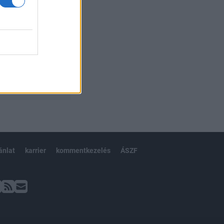
ánlat
karrier
kommentkezelés
ÁSZF