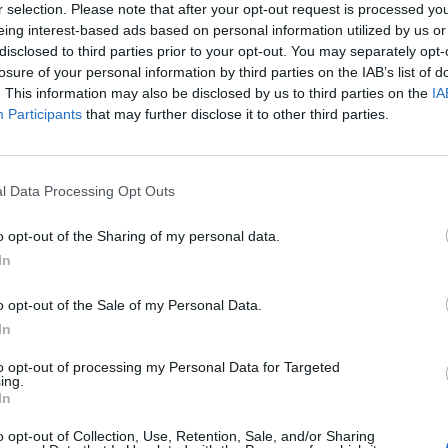
r selection. Please note that after your opt-out request is processed y
eing interest-based ads based on personal information utilized by us or
5
disclosed to third parties prior to your opt-out. You may separately opt-
losure of your personal information by third parties on the IAB’s list of
lentése szerint a társaság leányvállalata határozatlan
. This information may also be disclosed by us to third parties on the
IA
 keretében a SET Informatika Zrt. egy nemzetközi proje
Participants
that may further disclose it to other third parties.
t feladatokat lát majd el.
tette, hogy a társaság leányvállalata, a SET Informatika Zrt. 20
l Data Processing Opt Outs
 DVCON Informatika Kft-vel. A szerződés értelmében a SET Inform
t lát el SAP környezetben egy nemzetközi projekt keretein belül.
o opt-out of the Sharing of my personal data.
időre köttetett. A bejelentést követően a SET...
In
o opt-out of the Sale of my Personal Data.
ASÓNK!
In
a portfolio.hu hírarchívumához tartozik, melynek olvasása előf
to opt-out of processing my Personal Data for Targeted
ötött.
ing.
In
övetkezőket tartalmazza:
o opt-out of Collection, Use, Retention, Sale, and/or Sharing
 teljes cikkarchívum