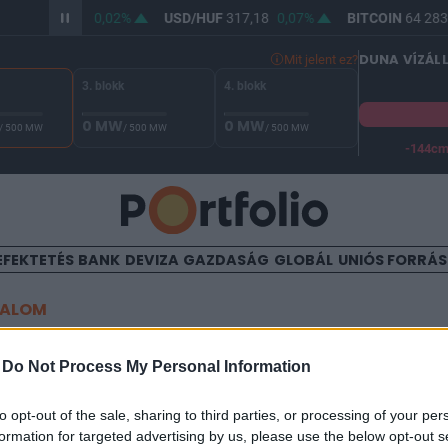
/HUF
365,47
0,02%
USD/HUF
317,18
0,07%
BITCOIN
64 283,
DUNA VÍZÁL
Mit jelent ez?
3. blokk
4. blokk
0 MW
0 MW
/ 500 MW
/ 500 MW
/ 500 MW
-144c
A Duna vízállása Paksnál -128 cm. A biztonsági határ -144 cm,
EFEKTETÉS
BANK
DEVIZA
GAZDASÁG
GLOBÁL
UNIÓS FORRÁ
TALOM
zerződést kötött a SET Grou
-
Do Not Process My Personal Information
lalata
to opt-out of the sale, sharing to third parties, or processing of your per
formation for targeted advertising by us, please use the below opt-out s