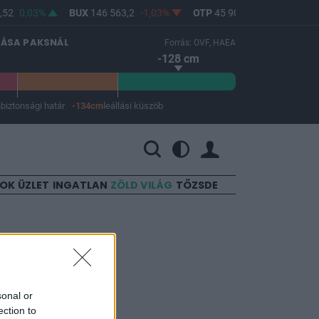
52
0,03%
BUX
146 563,2
-1,03%
OTP
45 900
-1,82%
MOL
LÁSA PAKSNÁL
Forrás: OVF, HAEA
-128 cm
m
biztonsági határ
-134cm
leállási küszöb
 a leállási küszöb -134 cm.
SOK
ÜZLET
INGATLAN
ZÖLD VILÁG
TŐZSDE
p
sonal or
ection to