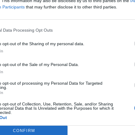
einek mélyrepülése azután kezdődött, hogy a Financial Times ért
. This information may also be disclosed by us to third parties on the
IA
Participants
that may further disclose it to other third parties.
leányvállalatánál visszaélések fordulhattak elő. Január 30-án írt
nnfentes forrásai szerint egy szenior vezető a fizetési cég szin
tt szerződéseket használt, vélhetően...
l Data Processing Opt Outs
ASÓNK!
o opt-out of the Sharing of my personal data.
In
a portfolio.hu hírarchívumához tartozik, melynek olvasása előf
ötött.
o opt-out of the Sale of my Personal Data.
övetkezőket tartalmazza:
In
 teljes cikkarchívum
to opt-out of processing my Personal Data for Targeted
 BÉT elmúlt 2 év napon belüli
ing.
In
o opt-out of Collection, Use, Retention, Sale, and/or Sharing
ersonal Data that Is Unrelated with the Purposes for which it
Előfizetés
lected.
Out
NK VAGY?
BEJELENTKEZÉS
CONFIRM