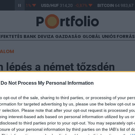
F
363,17
-0,61%
USD/HUF
314,20
-0,87%
BITCOIN
64 983,67
EFEKTETÉS
BANK
DEVIZA
GAZDASÁG
GLOBÁL
UNIÓS FORRÁ
TALOM
n lépés a német tőzsdén
-
Do Not Process My Personal Information
8
to opt-out of the sale, sharing to third parties, or processing of your per
formation for targeted advertising by us, please use the below opt-out s
ésre készül a német pénzügyi felügyelet: két hónapra b
r selection. Please note that after your opt-out request is processed y
g részvényeinek shortolását. Az indoklás, hogy a pap
eing interest-based ads based on personal information utilized by us or
asztalt volatilitása kockázatot jelent az egész részvé
disclosed to third parties prior to your opt-out. You may separately opt-
losure of your personal information by third parties on the IAB’s list of