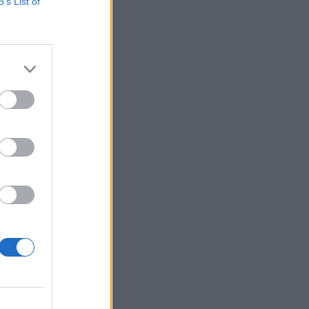
esülései szerint a
B’s List of
 először a Financial
gapúri üzletágánál
izetéses