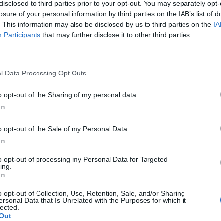
disclosed to third parties prior to your opt-out. You may separately opt-
öbbsége elkerülhetőnek tartja, hogy az Egyesült Királ
losure of your personal information by third parties on the IAB’s list of
ül hagyja el az Európai Uniót, ezért egyelőre nem kész
. This information may also be disclosed by us to third parties on the
IA
 - mutat rá az EY közel 50 vállalati vezető körében v
Participants
that may further disclose it to other third parties.
határidő miatt egyre nő az esélye az úgynevezett har
k.
l Data Processing Opt Outs
nferenciáján megkérdezett döntéshozók 58 százaléka arra számí
 az Európai Uniónak és az Egyesül Királyságnak a rendezett kil
o opt-out of the Sharing of my personal data.
laszadók 56 százaléka nem áll készen a Brexitre, miközben pár 
In
megtörténhet a kilépés, ami komoly kihívások elé állítja...
o opt-out of the Sale of my Personal Data.
In
ASÓNK!
to opt-out of processing my Personal Data for Targeted
a portfolio.hu hírarchívumához tartozik, melynek olvasása előf
ing.
ötött.
In
övetkezőket tartalmazza:
o opt-out of Collection, Use, Retention, Sale, and/or Sharing
ersonal Data that Is Unrelated with the Purposes for which it
 teljes cikkarchívum
lected.
Out
 BÉT elmúlt 2 év napon belüli