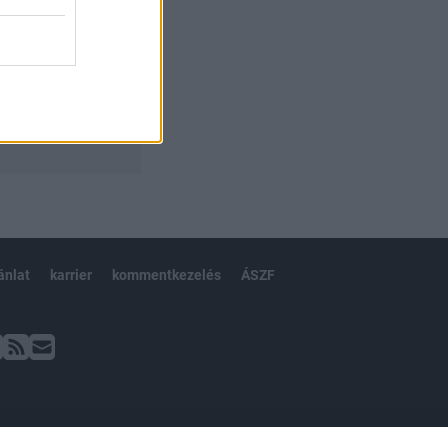
ánlat
karrier
kommentkezelés
ÁSZF