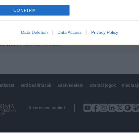
CONFIRM
Előfizetés
Data Deletion
Data Access
Privacy Policy
NK VAGY?
BEJELENTKEZÉS
latkozat
süti beállítások
adatvédelem
szerzői jogok
médiaaj
Itt keressen minket: