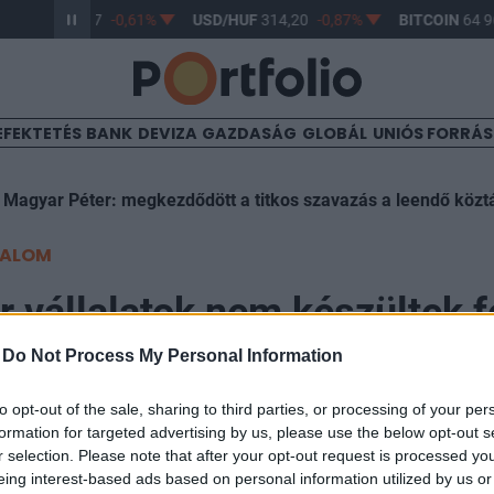
R/HUF
363,17
-0,61%
USD/HUF
314,20
-0,87%
BITCOIN
64 96
EFEKTETÉS
BANK
DEVIZA
GAZDASÁG
GLOBÁL
UNIÓS FORRÁ
 Magyar Péter: megkezdődött a titkos szavazás a leendő köztá
TALOM
 vállalatok nem készültek f
-
Do Not Process My Personal Information
to opt-out of the sale, sharing to third parties, or processing of your per
formation for targeted advertising by us, please use the below opt-out s
7
r selection. Please note that after your opt-out request is processed y
eing interest-based ads based on personal information utilized by us or