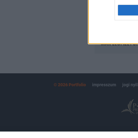
kötéslistái
MÁR ELŐFIZETŐ
© 2026 Portfolio
impresszum
jogi nyi
Partnereink