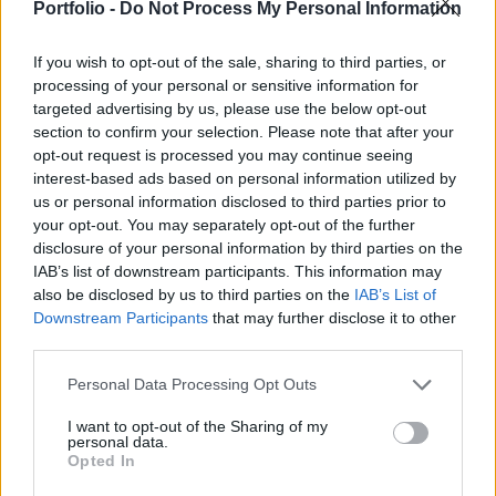
kísérőgázát is hasznosítani tudják a városban
Portfolio -
Do Not Process My Personal Information
energiamegtakarítási céllal.
If you wish to opt-out of the sale, sharing to third parties, or
A jelenleg is folyamatban lévő és a tervek szerint tavasz
processing of your personal or sensitive information for
targeted advertising by us, please use the below opt-out
végére elkészülő beruházás nagyrészt a Terület- és
section to confirm your selection. Please note that after your
Településfejlesztési Operatív Program (TOP) nyertes
opt-out request is processed you may continue seeing
pályázatának köszönhetően valósul meg, de a
interest-based ads based on personal information utilized by
költségekhez az önkormányzat is hozzájárult - közölte
us or personal information disclosed to third parties prior to
Kecze István polgármester. A hulladékhővel télen fűteni,
your opt-out. You may separately opt-out of the further
nyáron hűteni tudnak majd; ezzel és a napelemes...
disclosure of your personal information by third parties on the
IAB’s list of downstream participants. This information may
also be disclosed by us to third parties on the
IAB’s List of
KEDVES OLVASÓNK!
Downstream Participants
that may further disclose it to other
third parties.
A keresett cikk a portfolio.hu hírarchívumához
tartozik, melynek olvasása előfizetéses
Personal Data Processing Opt Outs
regisztrációhoz kötött.
I want to opt-out of the Sharing of my
personal data.
Az előfizetés a következőket tartalmazza:
Opted In
Portfolio.hu teljes cikkarchívum