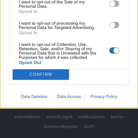
I want to opt-out of the Sale of my
Kötéslisták: BÉT elmúlt 2 év napon belüli
Personal Data.
kötéslistái
Opted In
I want to opt-out of processing my
Előfizetés
Personal Data for Targeted Advertising.
Opted In
I want to opt-out of Collection, Use,
MÁR ELŐFIZETŐNK VAGY?
BEJELENTKEZÉS
Retention, Sale, and/or Sharing of my
Personal Data that Is Unrelated with the
Purposes for which it was collected.
Opted Out
CONFIRM
Data Deletion
Data Access
Privacy Policy
© 2026 Portfolio
impresszum
jogi nyilatkozat
süti beállítások
adatvédelem
szerzői jogok
médiaajánlat
karrier
kommentkezelés
ÁSZF