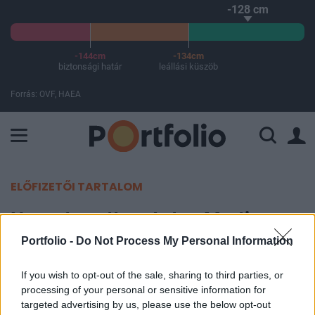
-128 cm
-144cm
-134cm
biztonsági határ
leállási küszöb
Forrás: OVF, HAEA
A Paksi Atomerőmű összteljesítménye 226 MW. A Duna vízállá
ELŐFIZETŐI TARTALOM
Nagyot esett az Aston Martin
árfolyama
Portfolio -
Do Not Process My Personal Information
If you wish to opt-out of the sale, sharing to third parties, or
Portfolio
processing of your personal or sensitive information for
2019. február 28. 12:14
targeted advertising by us, please use the below opt-out