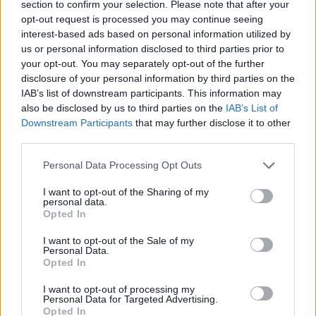
section to confirm your selection. Please note that after your
Az Aston Martin részvényei nagyot estek ma,
opt-out request is processed you may continue seeing
miután a cég felemás számokat tett közzé. Bár a
interest-based ads based on personal information utilized by
us or personal information disclosed to third parties prior to
brit luxusautógyártó bevétele rekordot döntött, a
your opt-out. You may separately opt-out of the further
cég adózás előtti eredmény soron 68 millió fontos
disclosure of your personal information by third parties on the
veszteségről számolt be, míg a társaság vezére
IAB’s list of downstream participants. This information may
mindemellett a Brexit elhalasztásának veszélyeire
also be disclosed by us to third parties on the
IAB’s List of
Downstream Participants
that may further disclose it to other
figyelmeztetett. A társaság gyorsjelentését és a
third parties.
cég vezérének szavait rosszul fogadták a
befektetők, az Aston Martin árfolyama 19,2
Personal Data Processing Opt Outs
százalékkal került ma lejjebb.
I want to opt-out of the Sharing of my
personal data.
Az Aston Martin csütörtökön tette közzé a 2018-as üzleti
Opted In
évének eredményeit, a brit luxusautógyártó 6 441 darab
I want to opt-out of the Sale of my
járművet adott el tavaly, a társaság bevétele 25,2
Personal Data.
százalékkal 1,097 milliárd fontra emelkedett, ami új
Opted In
rekordot jelentett. A tisztított EBITDA 19,3 százalékkal 247
I want to opt-out of processing my
millió fontra nőtt, míg a társaság adózás előtti eredmény
Personal Data for Targeted Advertising.
Opted In
soron 68 millió fontos veszteségről...