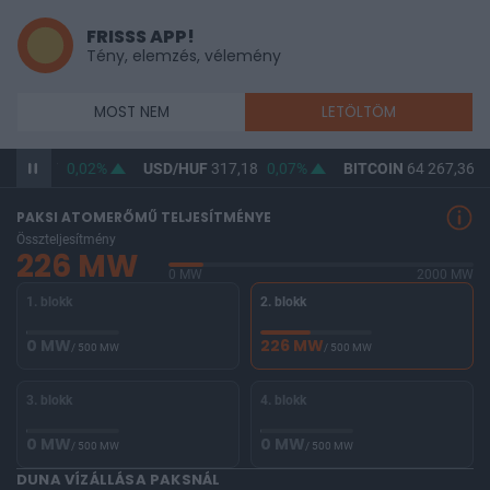
FRISSS APP!
Tény, elemzés, vélemény
MOST NEM
LETÖLTÖM
F
365,47
0,02%
USD/HUF
317,18
0,07%
BITCOIN
64 267,36
0
PAKSI ATOMERŐMŰ TELJESÍTMÉNYE
Összteljesítmény
226 MW
0 MW
2000 MW
1. blokk
2. blokk
0 MW
226 MW
/ 500 MW
/ 500 MW
3. blokk
4. blokk
0 MW
0 MW
/ 500 MW
/ 500 MW
DUNA VÍZÁLLÁSA PAKSNÁL