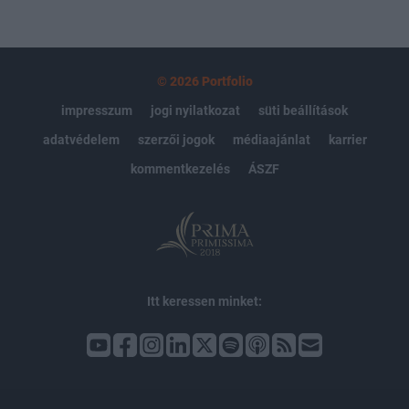
© 2026 Portfolio
impresszum
jogi nyilatkozat
süti beállítások
adatvédelem
szerzői jogok
médiaajánlat
karrier
kommentkezelés
ÁSZF
Itt keressen minket: