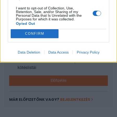
I want to opt-out of Collection, Use,
Retention, Sale, and/or Sharing of my
KEDVES OLVASÓNK!
Personal Data that Is Unrelated with the
Purposes for which it was collected.
Opted Out
A keresett cikk a portfolio.hu hírarchívumához
tartozik, melynek olvasása előfizetéses
CONFIRM
regisztrációhoz kötött.
Az előfizetés a következőket tartalmazza:
Data Deletion
Data Access
Privacy Policy
Portfolio.hu teljes cikkarchívum
Kötéslisták: BÉT elmúlt 2 év napon belüli
kötéslistái
Előfizetés
MÁR ELŐFIZETŐNK VAGY?
BEJELENTKEZÉS