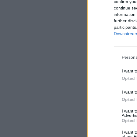
confirm you
continue se
Portfolio
information 
2019. március 01. 15:
further disc
participants
A SET Group beje
Downstream 
jegyezte be a tár
A SET Group tájékoz
Persona
Hivatalához a logój
hatóság a 2019. fe
I want t
szerint 2018. július
Opted 
I want t
KEDVES OLV
Opted 
A keresett cikk 
I want 
regisztrációhoz k
Advertis
Opted 
Az előfizetés a k
I want t
Portfolio.hu
of my P