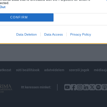
 BÉT elmúlt 2 év napon belüli
lected.
Out
CONFIRM
Előfizetés
Data Deletion
Data Access
Privacy Policy
NK VAGY?
BEJELENTKEZÉS
latkozat
süti beállítások
adatvédelem
szerzői jogok
médiaaj
Itt keressen minket: