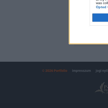
Kötéslisták:
was col
Opted 
kötéslistái
MÁR ELŐFIZETŐ
© 2026 Portfolio
impresszum
jogi nyi