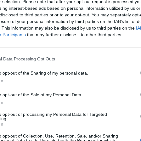
r selection. Please note that after your opt-out request is processed y
eing interest-based ads based on personal information utilized by us or
disclosed to third parties prior to your opt-out. You may separately opt-
12
losure of your personal information by third parties on the IAB’s list of
. This information may also be disclosed by us to third parties on the
IA
lentette, hogy a Szellemi Tulajdon Nemzeti Hivatala v
Participants
that may further disclose it to other third parties.
saság nevét és logóját.
tatása szerint a társaság 2018 nyarán benyújtotta a Szellemi 
l Data Processing Opt Outs
ának és nevének védjegyként való bejegyzéséhez szükséges irato
bruár 28-án megküldött határozatában és védjegyokiratában fog
o opt-out of the Sharing of my personal data.
 10-tól kezdődően mind az ábrás, mind a szóösszetétel...
In
o opt-out of the Sale of my Personal Data.
ASÓNK!
In
a portfolio.hu hírarchívumához tartozik, melynek olvasása előf
to opt-out of processing my Personal Data for Targeted
ötött.
ing.
In
övetkezőket tartalmazza:
o opt-out of Collection, Use, Retention, Sale, and/or Sharing
 teljes cikkarchívum
ersonal Data that Is Unrelated with the Purposes for which it