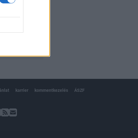
ánlat
karrier
kommentkezelés
ÁSZF