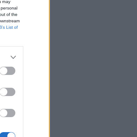
ou may
 personal
out of the
 downstream
B’s List of
édjegyként
Tulajdon Nemzeti
kat, az illetékes
laltak tanúsága
izetéses