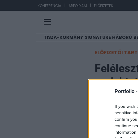
|
|
EU
KONFERENCIA
ÁRFOLYAM
ELŐFIZETÉS
TISZA-KORMÁNY
SIGNATURE
HÁBORÚ
B
ELŐFIZETŐI TAR
Felélesz
projekte
Portfolio 
MTI
2019. március 04. 15:
If you wish 
sensitive in
confirm you
A második bolgá
continue se
jelentésben, ame
information 