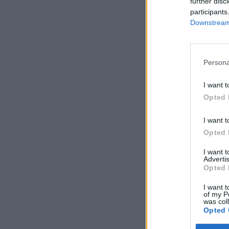
kormányfő hétfőn
further disc
participants
A dokumentum szeri
Downstream 
amerikai General Ele
Társaság (CNNC) és 
jelentésben, hogy a
Persona
I want t
KEDVES OLV
Opted 
A keresett cikk 
I want t
regisztrációhoz k
Opted 
Az előfizetés a k
I want 
Portfolio.hu
Advertis
Kötéslisták:
Opted 
kötéslistái
I want t
of my P
was col
Opted 