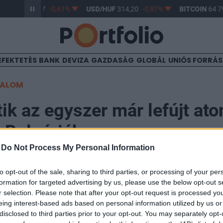
R/HUF
363,17
-0,61%
USD/HUF
314,20
-0,87%
BITCOIN
64 79
EFEKTETÉS
BANK
DEVIZA
GAZDASÁG
GLOBÁL
UNIÓS FORRÁ
TALOM
tik az egyszer már lefújt a
t Bulgáriában
-
Do Not Process My Personal Information
45
to opt-out of the sale, sharing to third parties, or processing of your per
formation for targeted advertising by us, please use the below opt-out s
r selection. Please note that after your opt-out request is processed y
r atomerőmű építése 2020-2021-ben kezdődhet - áll a
eing interest-based ads based on personal information utilized by us or
lyet a bolgár kormány állított össze Dmitrij Medvegye
disclosed to third parties prior to your opt-out. You may separately opt-