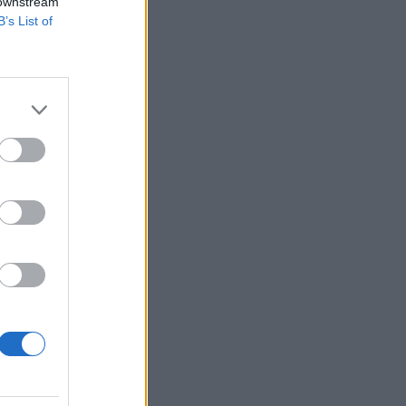
 downstream
B’s List of
om mellett az
tomenergetikai
 az is szerepel a
izetéses