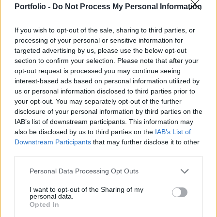
Portfolio -
Do Not Process My Personal Information
azonos helyszínen és azonos napirenddel.
If you wish to opt-out of the sale, sharing to third parties, or
A Rába bejelentette, hogy a társaság éves rendes
processing of your personal or sensitive information for
közgyűlése 2019. április 11-én 10:00 órakor a Rába
targeted advertising by us, please use the below opt-out
kereskedelmi központjában (Hotel Konferencia, 9022 Győr,
section to confirm your selection. Please note that after your
Apor Vilmos püspök tere 3.) kerül majd megtartásra,
opt-out request is processed you may continue seeing
határozatképtelenség esetén a megismételt közgyűlést
interest-based ads based on personal information utilized by
azonos helyszínen és azonos napirenddel, 2019. április 25-
us or personal information disclosed to third parties prior to
én 10 órakor kerül megtartásra. A tulajdonosi
your opt-out. You may separately opt-out of the further
disclosure of your personal information by third parties on the
megfeleltetés...
IAB’s list of downstream participants. This information may
also be disclosed by us to third parties on the
IAB’s List of
Downstream Participants
that may further disclose it to other
KEDVES OLVASÓNK!
third parties.
A keresett cikk a portfolio.hu hírarchívumához
Personal Data Processing Opt Outs
tartozik, melynek olvasása előfizetéses
regisztrációhoz kötött.
I want to opt-out of the Sharing of my
personal data.
Az előfizetés a következőket tartalmazza:
Opted In
Portfolio.hu teljes cikkarchívum