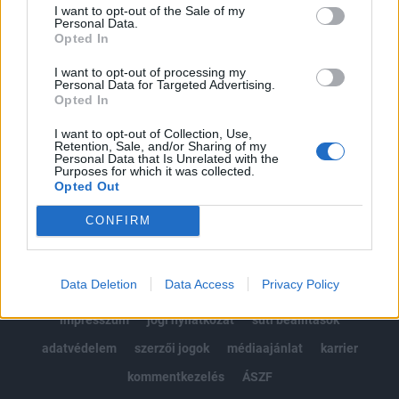
I want to opt-out of the Sale of my
Kötéslisták: BÉT elmúlt 2 év napon belüli
Personal Data.
Opted In
kötéslistái
I want to opt-out of processing my
Personal Data for Targeted Advertising.
Előfizetés
Opted In
I want to opt-out of Collection, Use,
Retention, Sale, and/or Sharing of my
MÁR ELŐFIZETŐNK VAGY?
BEJELENTKEZÉS
Personal Data that Is Unrelated with the
Purposes for which it was collected.
Opted Out
CONFIRM
Data Deletion
Data Access
Privacy Policy
© 2026 Portfolio
impresszum
jogi nyilatkozat
süti beállítások
adatvédelem
szerzői jogok
médiaajánlat
karrier
kommentkezelés
ÁSZF